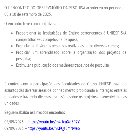
MATRÍCULA
O I ENCONTRO DO OBSERVATÓRIO DA PESQUISA aconteceu no período de
08 a 10 de setembro de 2025.
EDITAL
O encontro teve como objetivos:
Proporcionar às Instituições de Ensino pertencentes à UNIESP S/A
PUBLICAÇÕES
compartilhar seus projetos de pesquisa;
Propiciar a difusão das pesquisas realizadas pelos diversos cursos;
DESTAQUES
Propiciar um aprendizado sobre a organização dos projetos de
pesquisa;
Estimular a publicação dos melhores trabalhos de pesquisa.
UNIESP NEWS
E contou com a participação das Faculdades do Grupo UNIESP trazendo
REPOSITÓRIO
assuntos das diversas áreas de conhecimento propiciando a interação entre as
unidades e trazendo diversas discussões sobre os projetos desenvolvidos nas
DISCENTE
unidades.
Seguem abaixo os links dos encontros
MANUAIS
08/09/2025 –
https://youtu.be/m4HcuXd5P2Y
09/09/2025 –
https://youtu.be/nKPQz8MNweo