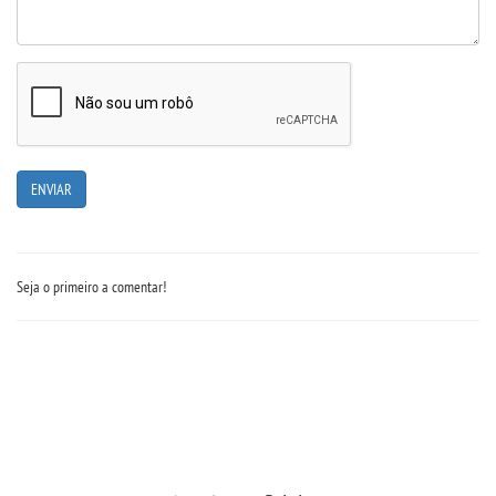
PORTAL DE PROFESSORES/ACADÊMICO
UNIESP
CONTATO
IMPRENSA
Seja o primeiro a comentar!
TRABALHE CONOSCO
OUVIDORIA