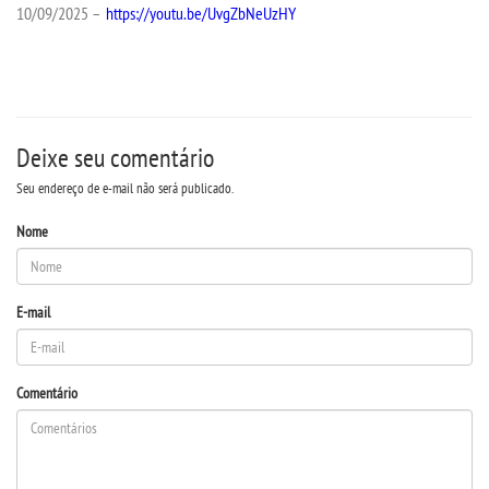
PDI
10/09/2025 –
https://youtu.be/UvgZbNeUzHY
REGIMENTO GERAL
REGULAMENTOS
Deixe seu comentário
PPC
Seu endereço de e-mail não será publicado.
Nome
RELATOS
PORTARIAS
E-mail
LOGIN
Comentário
WEBMAIL
PORTAL DE ALUNOS