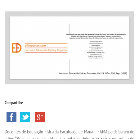
CPA
CPSA
PROUNI
ACOMPANHAMENTO EGRESSO
CURSOS
BACHARELADOS
Compartilhe
LICENCIATURAS
TECNOLÓGICOS
Docentes de Educação Física da Faculdade de Mauá – FAMA participaram do
artigo “Brincando com slackline nas aulas de Educação Física: um relato de
VESTIBULAR