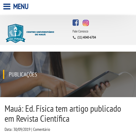
MENU
HOME
Fale Conosco
A FACULDADE
(11) 4040-6704
A UNIESP S.A.
QUEM SOMOS
PUBLICAÇÕES
ESTÁGIOS
INFRAESTRUTURA
Mauá: Ed. Física tem artigo publicado
em Revista Científica
BIBLIOTECA
Data: 30/09/2019 | Comentário