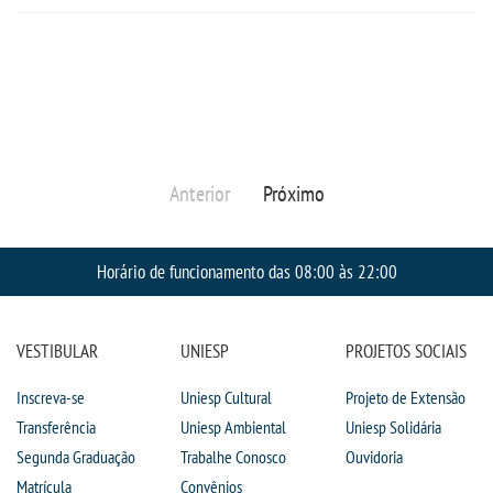
PORTAL DE ALUNOS
PORTAL DE PROFESSORES/ACADÊMICO
UNIESP
Anterior
Próximo
CONTATO
Horário de funcionamento das 08:00 às 22:00
IMPRENSA
TRABALHE CONOSCO
VESTIBULAR
UNIESP
PROJETOS SOCIAIS
Inscreva-se
Uniesp Cultural
Projeto de Extensão
OUVIDORIA
Transferência
Uniesp Ambiental
Uniesp Solidária
Segunda Graduação
Trabalhe Conosco
Ouvidoria
Matrícula
Convênios