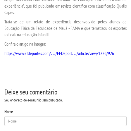
experiência”, que foi publicado em revista científica com classificação Qualis
Capes.
INSCREVA-SE
Trata-se de um relato de experiência desenvolvido pelos alunos de
Educação Física da Faculdade de Mauá - FAMA e que tematizou os esportes
TRANSFERÊNCIA
radicais na educação infantil.
Confira o artigo na íntegra:
SEGUNDA GRADUAÇÃO
https://www.efdeportes.com/…/EFDeport…/article/view/1226/926
MATRÍCULA
EDITAL
Deixe seu comentário
EDITAL - ADENDO 1
Seu endereço de e-mail não será publicado.
PUBLICAÇÕES
Nome
DESTAQUES