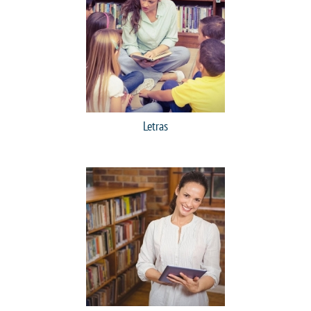
CPSA
COLAP PROUNI
CURSOS
Letras
BACHARELADOS
LICENCIATURAS
TECNOLÓGICOS
VESTIBULAR
INSCREVA-SE