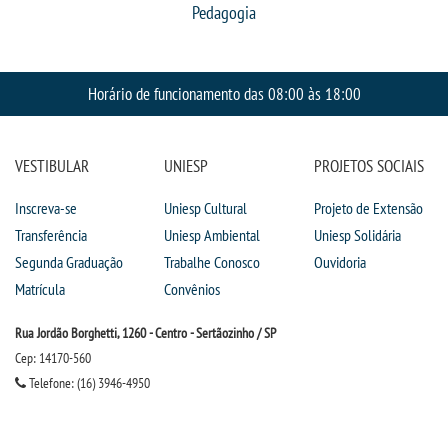
TRANSFERÊNCIA
Pedagogia
SEGUNDA GRADUAÇÃO
Horário de funcionamento das 08:00 às 18:00
MATRÍCULA
VESTIBULAR
UNIESP
PROJETOS SOCIAIS
EDITAL
Inscreva-se
Uniesp Cultural
Projeto de Extensão
PUBLICAÇÕES
Transferência
Uniesp Ambiental
Uniesp Solidária
Segunda Graduação
Trabalhe Conosco
Ouvidoria
DESTAQUES
Matrícula
Convênios
Rua Jordão Borghetti, 1260 - Centro - Sertãozinho / SP
REVISTA DIÁLOGOS ACADÊMICOS
Cep: 14170-560
Telefone: (16) 3946-4950
UNIESP NEWS
BLOG CONEXÃO UNIESP