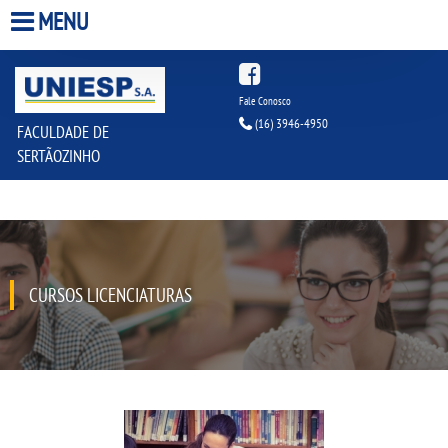
MENU
HOME
Fale Conosco
(16) 3946-4950
FACULDADE DE
A FACULDADE
SERTÃOZINHO
A UNIESP S.A.
QUEM SOMOS
CURSOS LICENCIATURAS
INFRAESTRUTURA
BIBLIOTECA
CPA