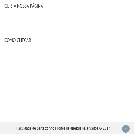
CURTA NOSSA PÁGINA
LOGIN
WEBMAIL
COMO CHEGAR
PORTAL DE ALUNOS
PORTAL DE PROFESSORES/ACADÊMICO
UNIESP
CONTATO
IMPRENSA
Faculdade de Sertãozinho | Todos os direitos reservados © 2017.
TRABALHE CONOSCO