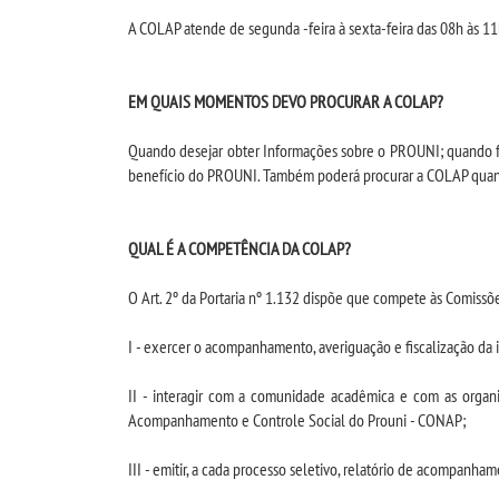
A COLAP atende de segunda -feira à sexta-feira das 08h às 1
EM QUAIS MOMENTOS DEVO PROCURAR A COLAP?
Quando desejar obter Informações sobre o PROUNI; quando fo
benefício do PROUNI. Também poderá procurar a COLAP quanto 
QUAL É A COMPETÊNCIA DA COLAP?
O Art. 2º da Portaria nº 1.132 dispõe que compete às Comissõe
I - exercer o acompanhamento, averiguação e fiscalização da 
II - interagir com a comunidade acadêmica e com as organiz
Acompanhamento e Controle Social do Prouni - CONAP;
III - emitir, a cada processo seletivo, relatório de acompanha