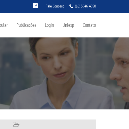
Fale Conosco
(16) 3946-4950
bular
Publicações
Login
Uniesp
Contato