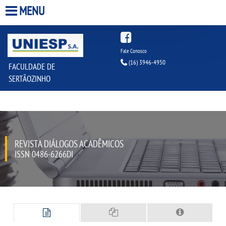
MENU
HOME
Fale Conosco
(16) 3946-4950
FACULDADE DE
A FACULDADE
SERTÃOZINHO
A UNIESP S.A.
QUEM SOMOS
REVISTA DIÁLOGOS ACADÊMICOS
INFRAESTRUTURA
ISSN 0486-6266DI
BIBLIOTECA
CPA