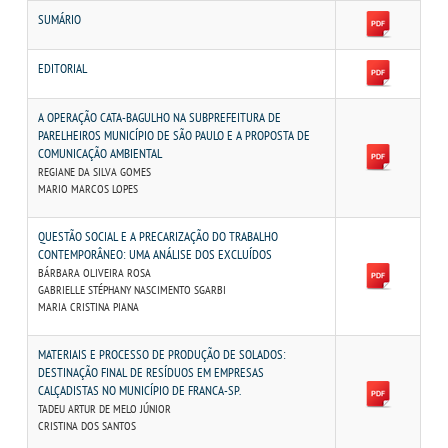
TRANSFERÊNCIA
SUMÁRIO
SEGUNDA GRADUAÇÃO
EDITORIAL
MATRÍCULA
A OPERAÇÃO CATA-BAGULHO NA SUBPREFEITURA DE
PARELHEIROS MUNICÍPIO DE SÃO PAULO E A PROPOSTA DE
COMUNICAÇÃO AMBIENTAL
EDITAL
REGIANE DA SILVA GOMES
MARIO MARCOS LOPES
PUBLICAÇÕES
QUESTÃO SOCIAL E A PRECARIZAÇÃO DO TRABALHO
CONTEMPORÂNEO: UMA ANÁLISE DOS EXCLUÍDOS
BÁRBARA OLIVEIRA ROSA
DESTAQUES
GABRIELLE STÉPHANY NASCIMENTO SGARBI
MARIA CRISTINA PIANA
REVISTA DIÁLOGOS ACADÊMICOS
MATERIAIS E PROCESSO DE PRODUÇÃO DE SOLADOS:
DESTINAÇÃO FINAL DE RESÍDUOS EM EMPRESAS
CALÇADISTAS NO MUNICÍPIO DE FRANCA-SP.
UNIESP NEWS
TADEU ARTUR DE MELO JÚNIOR
CRISTINA DOS SANTOS
BLOG CONEXÃO UNIESP