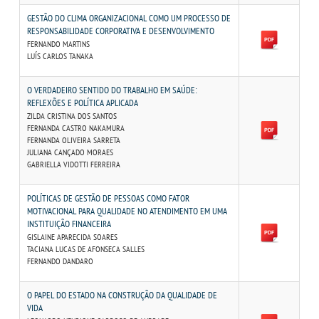
GESTÃO DO CLIMA ORGANIZACIONAL COMO UM PROCESSO DE
RESPONSABILIDADE CORPORATIVA E DESENVOLVIMENTO
LOGIN
FERNANDO MARTINS
LUÍS CARLOS TANAKA
WEBMAIL
O VERDADEIRO SENTIDO DO TRABALHO EM SAÚDE:
REFLEXÕES E POLÍTICA APLICADA
ZILDA CRISTINA DOS SANTOS
PORTAL DE ALUNOS
FERNANDA CASTRO NAKAMURA
FERNANDA OLIVEIRA SARRETA
JULIANA CANÇADO MORAES
PORTAL DE PROFESSORES/ACADÊMICO
GABRIELLA VIDOTTI FERREIRA
UNIESP
POLÍTICAS DE GESTÃO DE PESSOAS COMO FATOR
MOTIVACIONAL PARA QUALIDADE NO ATENDIMENTO EM UMA
INSTITUIÇÃO FINANCEIRA
GISLAINE APARECIDA SOARES
CONTATO
TACIANA LUCAS DE AFONSECA SALLES
FERNANDO DANDARO
IMPRENSA
O PAPEL DO ESTADO NA CONSTRUÇÃO DA QUALIDADE DE
VIDA
TRABALHE CONOSCO