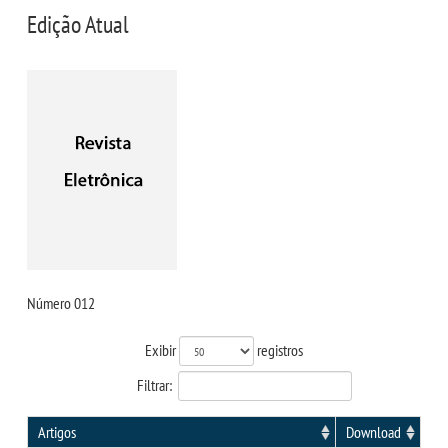
CPSA
Edição Atual
COLAP PROUNI
CURSOS
BACHARELADOS
LICENCIATURAS
TECNOLÓGICOS
Número 012
VESTIBULAR
Exibir
registros
Filtrar:
INSCREVA-SE
Artigos
Download