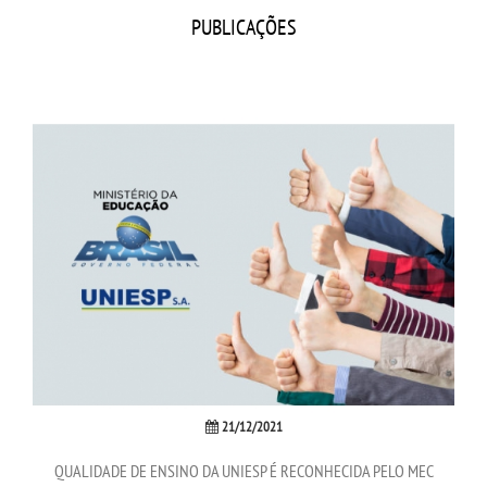
CPSA
PUBLICAÇÕES
PROUNI
CURSOS
BACHARELADOS
LICENCIATURAS
TECNOLÓGICOS
VESTIBULAR
INSCREVA-SE
21/12/2021
QUALIDADE DE ENSINO DA UNIESP É RECONHECIDA PELO MEC
TRANSFERÊNCIA