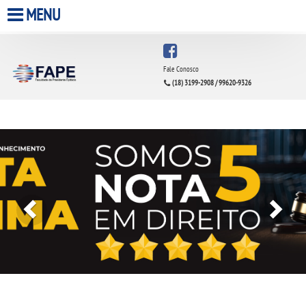
MENU
HOME
Fale Conosco
(18) 3199-2908 / 99620-9326
A FACULDADE
Previous
Next
A UNIESP S.A.
QUEM SOMOS
INFRAESTRUTURA
BIBLIOTECA
CPA