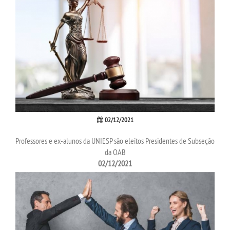
CERTIFICADOS
PORTARIAS
RESOLUÇÕES CONSU
TCC
02/12/2021
LOGIN
Professores e ex-alunos da UNIESP são eleitos Presidentes de Subseção
da OAB
02/12/2021
WEBMAIL
PORTAL DE ALUNOS
PORTAL DE PROFESSORES/ACADÊMICO