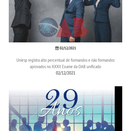
UNIESP
CONTATO
IMPRENSA
02/12/2021
Uniesp registra alto percentual de formandos e não formandos
TRABALHE CONOSCO
aprovados no XXXII Exame da OAB unificado
02/12/2021
OUVIDORIA