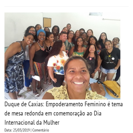
LOGIN
WEBMAIL
PORTAL DE ALUNOS
PORTAL DE PROFESSORES/ACADÊMICO
UNIESP
CONTATO
Duque de Caxias: Empoderamento Feminino é tema
de mesa redonda em comemoração ao Dia
IMPRENSA
Internacional da Mulher
TRABALHE CONOSCO
Data: 25/03/2019 | Comentário