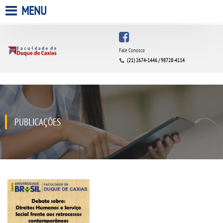
MENU
HOME
Fale Conosco
(21) 2674-1446 / 98728-4114
A FACULDADE
A UNIESP S.A.
QUEM SOMOS
PUBLICAÇÕES
INFRAESTRUTURA
BIBLIOTECA
CPA