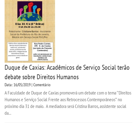
CPSA
PROUNI
FIES
CURSOS
Duque de Caxias: Acadêmicos de Serviço Social terão
BACHARELADOS
debate sobre Direitos Humanos
Data: 16/05/2019 | Comentário
LICENCIATURAS
A Faculdade de Duque de Caxias promoverá um debate com o tema ‘’Direitos
Humanos e Serviço Social Frente aos Retrocessos Contemporâneos’’ no
TECNOLÓGICOS
próximo dia 31 de maio. A mediadora será Cristina Barros, assistente social
da...
VESTIBULAR
INSCREVA-SE