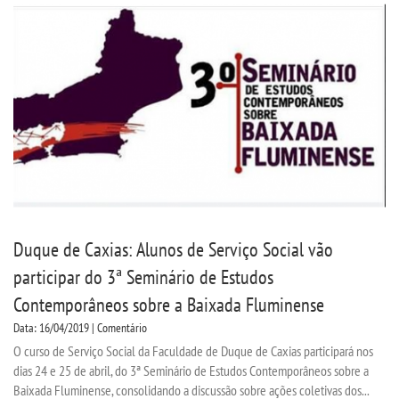
TRANSFERÊNCIA
SEGUNDA GRADUAÇÃO
MATRÍCULA
EDITAL
PUBLICAÇÕES
Duque de Caxias: Alunos de Serviço Social vão
participar do 3ª Seminário de Estudos
DESTAQUES
Contemporâneos sobre a Baixada Fluminense
Data: 16/04/2019 | Comentário
UNIESP NEWS
O curso de Serviço Social da Faculdade de Duque de Caxias participará nos
dias 24 e 25 de abril, do 3ª Seminário de Estudos Contemporâneos sobre a
BLOG CONEXÃO UNIESP
Baixada Fluminense, consolidando a discussão sobre ações coletivas dos...