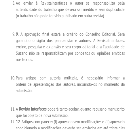
Ao enviar à RevistaInterfaces o autor se responsabiliza pela
FALE CONOSCO
autenticidade do trabalho que deverá ser inédito e sem duplicidade
(o trabalho não pode ter sido publicado em outra revista).
IMPRENSA
9
. A aprovação final estará a critério do Conselho Editorial. Será
TRABALHE CONOSCO
garantido o sigilo dos pareceristas e autores. A RevistaInterfaces:
ensino, pesquisa e extensão e seu corpo editorial e a Faculdade de
OUVIDORIA
Suzano não se responsabilizam por conceitos ou opiniões emitidas
nos textos.
Para artigos com autoria múltipla, é necessário informar a
ordem de apresentação dos autores, incluindo-os no momento da
submissão.
A
Revista Interfaces
poderá tanto aceitar, quanto recusar o manuscrito
que foi objeto de nova submissão.
12
. Artigos com parecer (i) aprovado sem modificações e (ii) aprovado
condicionado a modificações deverão ser enviados em até trinta dias