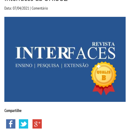
CPA
Data: 07/04/2021 | Comentário
CPSA
COLAP
ATENDIMENTO PSICOPEDAGÃ³GICO
CURSOS
BACHARELADOS
LICENCIATURAS
Compartilhe
TECNOLÃ³GICOS