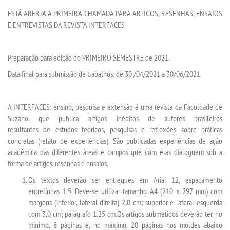
VESTIBULAR
ESTÁ ABERTA A PRIMEIRA CHAMADA PARA ARTIGOS, RESENHAS, ENSAIOS
E ENTREVISTAS DA REVISTA INTERFACES
INSCREVA-SE
Preparação para edição do PRIMEIRO SEMESTRE de 2021.
VALORES
Data final para submissão de trabalhos: de 30 /04/2021 a 30/06/2021.
TRANSFERÃªNCIA
A INTERFACES: ensino, pesquisa e extensão é uma revista da Faculdade de
SEGUNDA GRADUAÃ§Ã£O
Suzano, que publica artigos inéditos de autores brasileiros
resultantes de estudos teóricos, pesquisas e reflexões sobre práticas
concretas (relato de experiências). São publicadas experiências de ação
MATRÃ­CULA
acadêmica das diferentes áreas e campos que com elas dialoguem sob a
forma de artigos, resenhas e ensaios.
EDITAL
Os textos deverão ser entregues em Arial 12, espaçamento
entrelinhas 1,5. Deve-se utilizar tamanho A4 (210 x 297 mm) com
REEMBOLSO
margens (inferior, lateral direita) 2,0 cm; superior e lateral esquerda
com 3,0 cm; parágrafo 1.25 cm.Os artigos submetidos deverão ter, no
mínimo, 8 páginas e, no máximo, 20 páginas nos moldes abaixo
PUBLICAÃ§ÃΜES