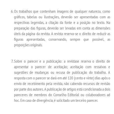
TIID
Os trabalhos que contenham imagens de qualquer natureza, como
gráficos, tabelas ou ilustrações, deverão ser apresentadas com as
TIP - PEDAGOGIA
respectivas legendas, a citação da fonte e a posição no texto. Na
preparação das figuras, deverão ser levadas em conta as dimensões
LOGIN
úteis da página da revista. A re­vista reserva-se o direito de reduzir as
figuras apresentadas, conservando, sempre que possível, as
proporções originais.
WEBMAIL
Sobre o parecer e a publicação: a revistase reserva o direito de
PORTAL DE ALUNOS
apresentar o parecer de acei­tação; aceitação com ressalvas e
sugestões de mudanças ou recusa de publicação do trabalho. A
PORTAL DE PROFESSORES/ACADÊMICO
resposta com o parecer se dará em até 120 (cento e vinte) dias após o
envio de recebimento pela re­vista, não cabendo recursos de revisão
por parte dos autores. A publicação de artigos está condi­cionada a dois
UNIESP
pareceres de membros do Conselho Editorial ou colaboradores
ad
hoc
. Em caso de divergência, é solicitado um terceiro parecer.
CONTATO