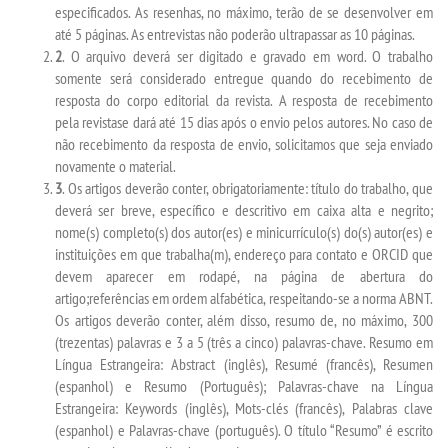
especificados. As resenhas, no máximo, terão de se desenvolver em
até 5 páginas. As entrevistas não poderão ultrapassar as 10 páginas.
DESTAQUES
2
. O arquivo deverá ser digitado e gravado em word. O trabalho
somente será considerado entregue quando do recebimento de
resposta do corpo editorial da revista. A resposta de recebimento
REVISTAS ELETRÃ´NICAS
pela revistase dará até 15 dias após o envio pelos autores. No caso de
não recebimento da respos­ta de envio, solicitamos que seja enviado
REVISTA INTERFACES
novamente o material.
3
. Os artigos deverão conter, obrigatoriamente: título do trabalho, que
deverá ser breve, específi­co e descritivo em caixa alta e negrito;
UNIESP NEWS
nome(s) completo(s) dos autor(es) e minicurrículo(s) do(s) autor(es) e
instituições em que trabalha(m), endereço para contato e ORCID que
BOLETINS
devem aparecer em rodapé, na página de abertura do
artigo;referências em ordem alfabética, respeitando-se a norma ABNT.
Os artigos deverão conter, além disso, resumo de, no máximo, 300
REPOSITÃ³RIO
(trezentas) palavras e 3 a 5 (três a cinco) palavras-chave. Resumo em
Língua Estrangeira: Abstract (inglês), Resumé (francês), Resumen
BIBLIOTECA
(espanhol) e Resumo (Português); Palavras-chave na Língua
Estrangeira: Keywords (inglês), Mots-clés (francês), Palabras clave
(espanhol) e Palavras-chave (português). O título “Resumo” é escrito
DISCENTES