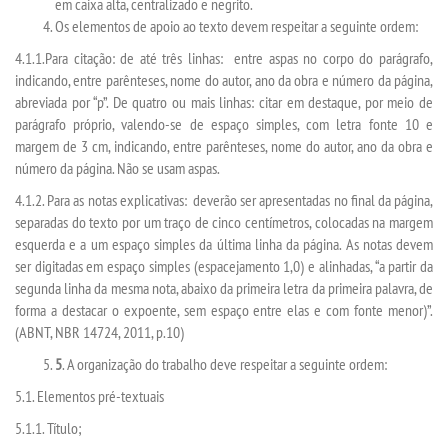
em caixa alta, centralizado e negrito.
Os elementos de apoio ao texto devem respeitar a seguinte ordem:
DOCENTES
4.1.1.Para citação: de até três linhas: entre aspas no corpo do parágrafo,
indicando, entre parênteses, nome do autor, ano da obra e número da página,
EAD
abreviada por “p”. De quatro ou mais linhas: citar em destaque, por meio de
parágrafo próprio, valendo-se de espaço simples, com letra fonte 10 e
margem de 3 cm, indicando, entre parênteses, nome do autor, ano da obra e
EDITAIS
número da página. Não se usam aspas.
4.1.2. Para as notas explicativas: deverão ser apresentadas no final da página,
EXTENSÃO
separadas do texto por um traço de cinco centímetros, colocadas na margem
esquerda e a um espaço simples da última linha da página. As notas devem
FLUXOS
ser digitadas em espaço simples (espacejamento 1,0) e alinhadas, “a partir da
segunda linha da mesma nota, abaixo da primeira letra da primeira palavra, de
forma a destacar o expoente, sem espaço entre elas e com fonte menor)”.
MANUAIS
(ABNT, NBR 14724, 2011, p.10)
5
. A organização do trabalho deve respeitar a seguinte ordem:
MATRIZ
5.1. Elementos pré-textuais
NIVELAMENTO
5.1.1. Título;