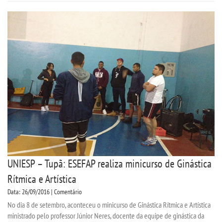
TRANSFERÊNCIA
SEGUNDA GRADUAÇÃO
MATRÍCULA
EDITAL
PUBLICAÇÕES
DESTAQUES
UNIESP – Tupã: ESEFAP realiza minicurso de Ginástica
UNIESP NEWS
Rítmica e Artística
Data: 26/09/2016 | Comentário
BLOG CONEXÃO UNIESP
No dia 8 de setembro, aconteceu o minicurso de Ginástica Rítmica e Artística
ministrado pelo professor Júnior Neres, docente da equipe de ginástica da