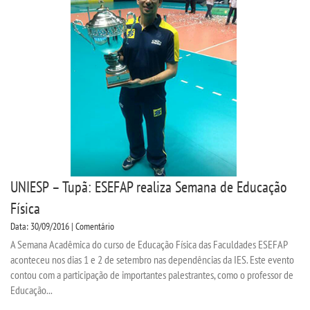
CPSA
PROUNI
CURSOS
BACHARELADOS
LICENCIATURAS
UNIESP – Tupã: ESEFAP realiza Semana de Educação
TECNOLÓGICOS
Física
Data: 30/09/2016 | Comentário
VESTIBULAR
A Semana Acadêmica do curso de Educação Física das Faculdades ESEFAP
aconteceu nos dias 1 e 2 de setembro nas dependências da IES. Este evento
contou com a participação de importantes palestrantes, como o professor de
INSCREVA-SE
Educação...