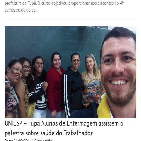
LOGIN
prefeitura de Tupã. O curso objetivou proporcionar aos discentes do 4º
semestre do curso...
WEBMAIL
PORTAL DE ALUNOS
PORTAL DE PROFESSORES/ACADÊMICO
UNIESP
CONTATO
IMPRENSA
UNIESP – Tupã Alunos de Enfermagem assistem a
TRABALHE CONOSCO
palestra sobre saúde do Trabalhador
OUVIDORIA
Data: 26/09/2016 | Comentário