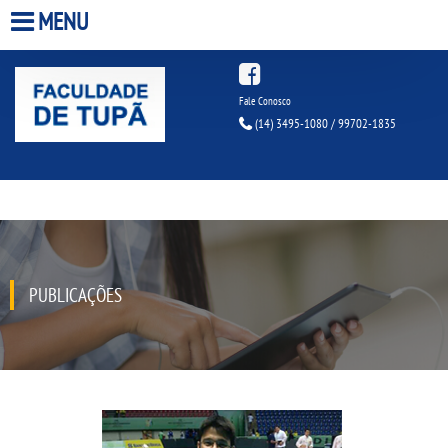
MENU
HOME
Fale Conosco
(14) 3495-1080 / 99702-1835
A FACULDADE
A UNIESP S.A.
QUEM SOMOS
PUBLICAÇÕES
INFRAESTRUTURA
BIBLIOTECA
CPA