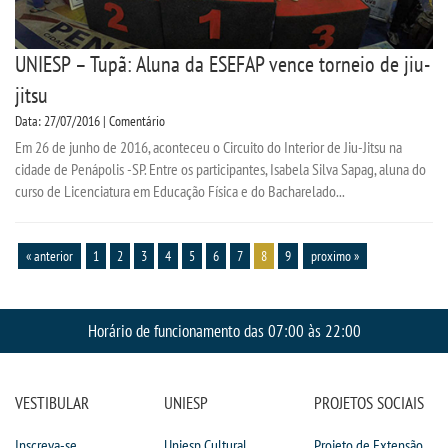
UNIESP – Tupã: Aluna da ESEFAP vence torneio de jiu-
jitsu
Data: 27/07/2016 | Comentário
Em 26 de junho de 2016, aconteceu o Circuito do Interior de Jiu-Jitsu na
cidade de Penápolis -SP. Entre os participantes, Isabela Silva Sapag, aluna do
curso de Licenciatura em Educação Física e do Bacharelado...
« anterior
1
2
3
4
5
6
7
8
9
proximo »
Horário de funcionamento das 07:00 às 22:00
VESTIBULAR
UNIESP
PROJETOS SOCIAIS
Inscreva-se
Uniesp Cultural
Projeto de Extensão