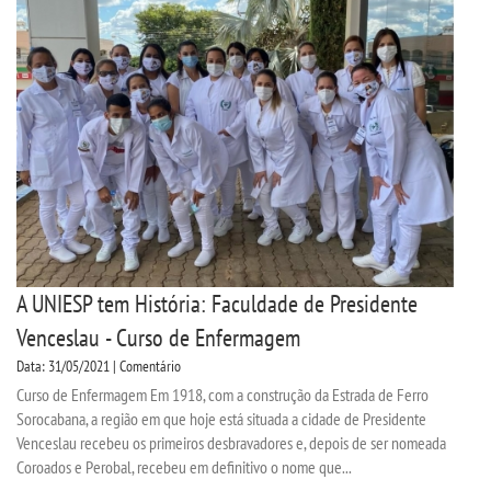
TRANSFERÊNCIA
SEGUNDA GRADUAÇÃO
MATRÍCULA
EDITAL
PUBLICAÇÕES
A UNIESP tem História: Faculdade de Presidente
DESTAQUES
Venceslau - Curso de Enfermagem
Data: 31/05/2021 | Comentário
UNIESP NEWS
Curso de Enfermagem Em 1918, com a construção da Estrada de Ferro
Sorocabana, a região em que hoje está situada a cidade de Presidente
BLOG CONEXÃO UNIESP
Venceslau recebeu os primeiros desbravadores e, depois de ser nomeada
Coroados e Perobal, recebeu em definitivo o nome que...