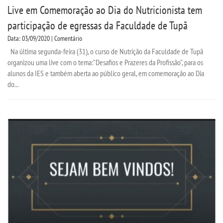
Live em Comemoração ao Dia do Nutricionista tem
participação de egressas da Faculdade de Tupã
Data: 03/09/2020 | Comentário
Na última segunda-feira (31), o curso de Nutrição da Faculdade de Tupã
organizou uma live com o tema:"Desafios e Prazeres da Profissão", para os
alunos da IES e também aberta ao público geral, em comemoração ao Dia
do...