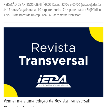
REDAÇÃO DE ARTIGOS CIENTÍFICOS Datas: 22/05 e 05/06 (sábado), das 13
às 17 horas.Carga Horária: 10 h (parte teórica: 7h + parte prática: 3h)Público-
Alvo: Professores da Uniesp.Local: Aulas remotas.Professor:...
Vem aí mais uma edição da Revista Transversal!