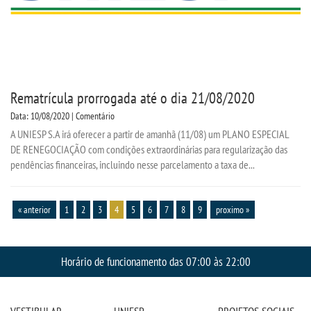
Rematrícula prorrogada até o dia 21/08/2020
Data: 10/08/2020 | Comentário
A UNIESP S.A irá oferecer a partir de amanhã (11/08) um PLANO ESPECIAL
DE RENEGOCIAÇÃO com condições extraordinárias para regularização das
pendências financeiras, incluindo nesse parcelamento a taxa de...
« anterior
1
2
3
4
5
6
7
8
9
proximo »
Horário de funcionamento das 07:00 às 22:00