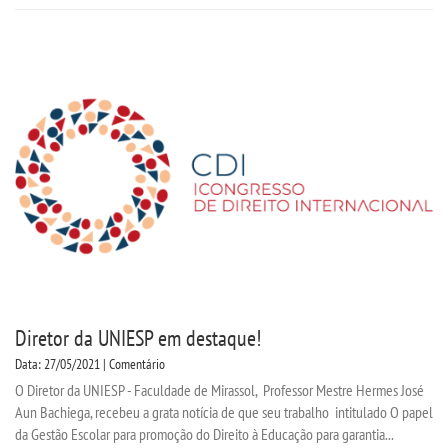
LOGIN
WEBMAIL
PORTAL DE ALUNOS
PORTAL DE PROFESSORES/ACADÊMICO
UNIESP
CONTATO
Diretor da UNIESP em destaque!
IMPRENSA
Data: 27/05/2021 | Comentário
O Diretor da UNIESP - Faculdade de Mirassol, Professor Mestre Hermes José
TRABALHE CONOSCO
Aun Bachiega, recebeu a grata notícia de que seu trabalho intitulado O papel
da Gestão Escolar para promoção do Direito à Educação para garantia...
OUVIDORIA