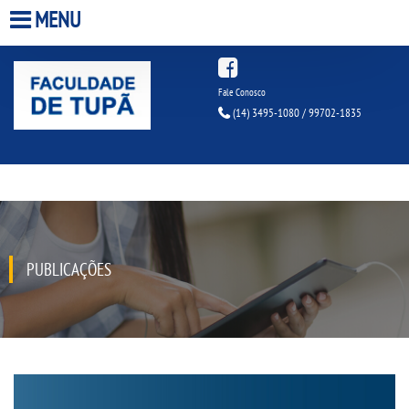
MENU
HOME
Fale Conosco
(14) 3495-1080 / 99702-1835
A FACULDADE
A UNIESP S.A.
QUEM SOMOS
PUBLICAÇÕES
INFRAESTRUTURA
BIBLIOTECA
CPA