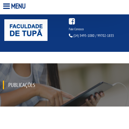
MENU
HOME
Fale Conosco
(14) 3495-1080 / 99702-1835
A FACULDADE
A UNIESP S.A.
QUEM SOMOS
PUBLICAÇÕES
INFRAESTRUTURA
BIBLIOTECA
CPA