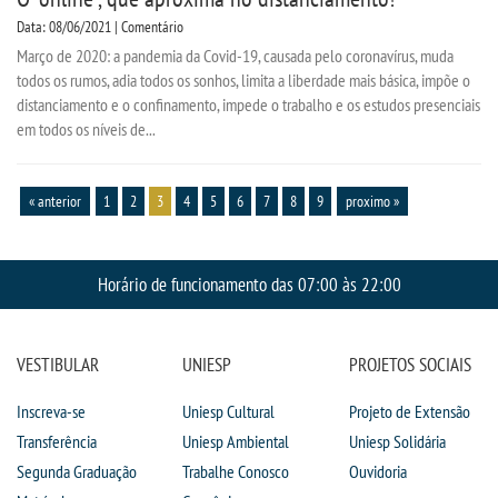
Data: 08/06/2021 | Comentário
Março de 2020: a pandemia da Covid-19, causada pelo coronavírus, muda
todos os rumos, adia todos os sonhos, limita a liberdade mais básica, impõe o
distanciamento e o confinamento, impede o trabalho e os estudos presenciais
em todos os níveis de...
« anterior
1
2
3
4
5
6
7
8
9
proximo »
Horário de funcionamento das 07:00 às 22:00
VESTIBULAR
UNIESP
PROJETOS SOCIAIS
Inscreva-se
Uniesp Cultural
Projeto de Extensão
Transferência
Uniesp Ambiental
Uniesp Solidária
Segunda Graduação
Trabalhe Conosco
Ouvidoria