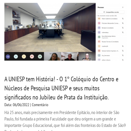
CPSA
PROUNI
CURSOS
BACHARELADOS
LICENCIATURAS
A UNIESP tem História! - O 1º Colóquio do Centro e
TECNOLÓGICOS
Núcleos de Pesquisa UNIESP e seus muitos
significados no Jubileu de Prata da Instituição.
VESTIBULAR
Data: 06/06/2022 | Comentário
Há 25 anos, mais precisamente em Presidente Epitácio, no interior de São
INSCREVA-SE
Paulo, foi fundada a primeira Faculdade que deu origem a um grande e
importante Grupo Educacional, que foi além das fronteiras do Estado de São9