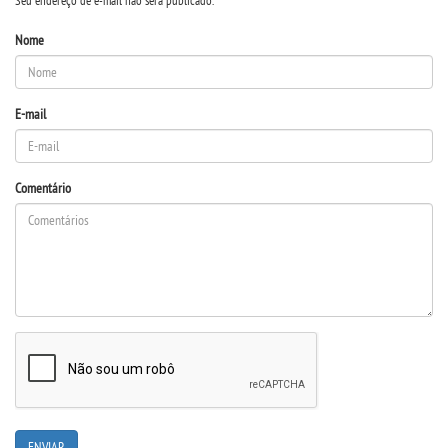
Seu endereço de e-mail não será publicado.
LOGIN
Nome
WEBMAIL
PORTAL DE ALUNOS
E-mail
PORTAL DE PROFESSORES/ACADÊMICO
Comentário
UNIESP
CONTATO
IMPRENSA
TRABALHE CONOSCO
OUVIDORIA