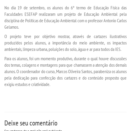
TRANSFERÊNCIA
No dia 19 de setembro, os alunos do 6° termo de Educação Física das
Faculdades ESEFAP realizaram um projeto de Educação Ambiental pela
SEGUNDA GRADUAÇÃO
disciplina de Políticas de Educação Ambiental com o professor Antonio Carlos
Gelamos.
MATRÍCULA
O projeto teve por objetivo mostrar, através de cartazes ilustrativos
produzidos pelos alunos, a importância do meio ambiente, os impactos
ambientais, limpeza urbana, poluições do solo, água e ar para todos da IES.
EDITAL
Para os alunos, foi um momento produtivo, durante o qual houve discussões
dos temas, colagens e montagens para que chamassem a atenção dos demais
PUBLICAÇÕES
alunos. O coordenador do curso, Marcos Oliveira Santos, parabeniza os alunos
pela dedicação para confecção dos cartazes e do conteúdo proposto que
DESTAQUES
exigiu estudos e criatividade.
UNIESP NEWS
BLOG CONEXÃO UNIESP
Deixe seu comentário