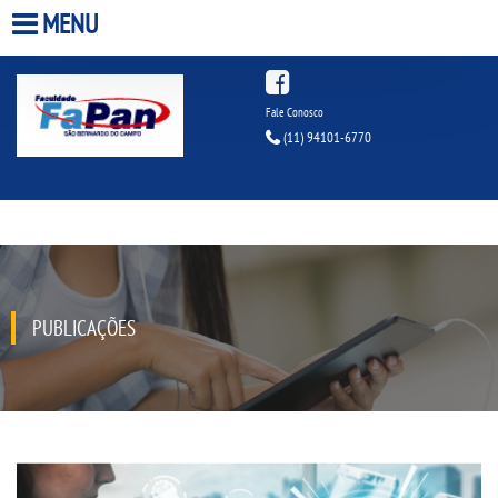
MENU
HOME
Fale Conosco
(11) 94101-6770
A FACULDADE
A UNIESP S.A.
QUEM SOMOS
PUBLICAÇÕES
INFRAESTRUTURA
BIBLIOTECA
CPA