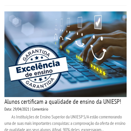
UNIESP NEWS
REPOSITÓRIO
PDI
REGULAMENTOS
PPC
PORTARIAS
Alunos certificam a qualidade de ensino da UNIESP!
Data: 29/04/2021 | Comentário
LOGIN
As Instituições de Ensino Superior da UNIESP S/A estão comemorando
uma de suas mais importantes conquistas: a comprovação da oferta de ensino
WEBMAIL
de qualidade aos seus alunos. Afinal, 90% deles expressaram...