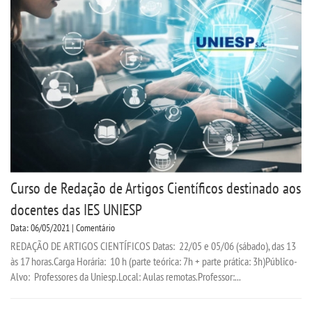
CPSA
PROUNI
CURSOS
BACHARELADOS
LICENCIATURAS
Curso de Redação de Artigos Científicos destinado aos
TECNOLÓGICOS
docentes das IES UNIESP
Data: 06/05/2021 | Comentário
MENSALIDADES
REDAÇÃO DE ARTIGOS CIENTÍFICOS Datas: 22/05 e 05/06 (sábado), das 13
às 17 horas.Carga Horária: 10 h (parte teórica: 7h + parte prática: 3h)Público-
Alvo: Professores da Uniesp.Local: Aulas remotas.Professor:...
VESTIBULAR