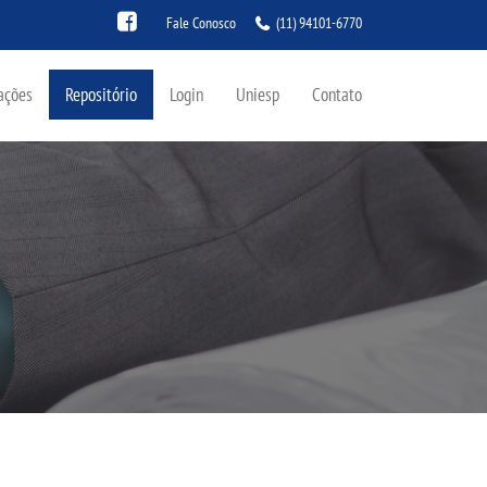
Fale Conosco
(11) 94101-6770
ações
Repositório
Login
Uniesp
Contato