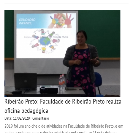
DESTAQUES
UNIESP NEWS
LOGIN
WEBMAIL
PORTAL DE ALUNOS
PORTAL DE PROFESSORES/ACADÊMICO
Ribeirão Preto: Faculdade de Ribeirão Preto realiza
UNIESP
oficina pedagógica
Data: 11/02/2020 | Comentário
CONTATO
2019 foi um ano cheio de atividades na Faculdade de Ribeirão Preto, e em
junho aconteceu uma palestra ministrada pela profa. m.ª Lúcia Helena