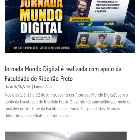
CPA
CPSA
PROUNI
MANUAIS, PORTARIAS E
MENSALIDADES
Jornada Mundo Digital é realizada com apoio da
Faculdade de Ribeirão Preto
CURSOS
Data: 02/07/2020 | Comentário
Nos dias 1, 8, 15 e 22 de junho, aconteceu "Jornada Mundo Digital”, com o
BACHARELADOS
apoio da Faculdade de Ribeirão Preto. O evento foi transmitido por meio de
uma live no YouTube da Faculdade, e reuniu 4 especialistas de áreas
LICENCIATURAS
diferentes, para debater a influência do...
TECNOLÓGICOS