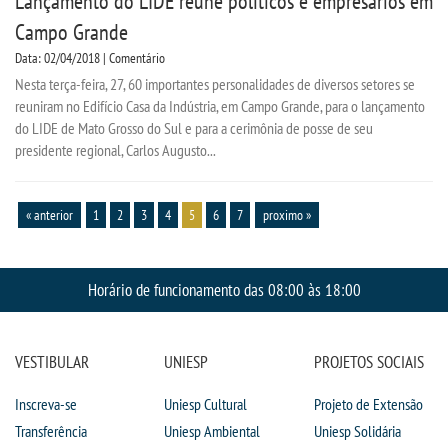
Lançamento do LIDE reúne políticos e empresários em
Campo Grande
Data: 02/04/2018 | Comentário
Nesta terça-feira, 27, 60 importantes personalidades de diversos setores se
reuniram no Edifício Casa da Indústria, em Campo Grande, para o lançamento
do LIDE de Mato Grosso do Sul e para a cerimônia de posse de seu
presidente regional, Carlos Augusto...
« anterior
1
2
3
4
5
6
7
proximo »
Horário de funcionamento das 08:00 às 18:00
VESTIBULAR
UNIESP
PROJETOS SOCIAIS
Inscreva-se
Uniesp Cultural
Projeto de Extensão
Transferência
Uniesp Ambiental
Uniesp Solidária