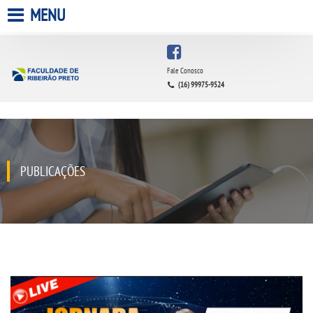
MENU
HOME
Fale Conosco
(16) 99975-9524
A FACULDADE
A UNIESP S.A.
QUEM SOMOS
PUBLICAÇÕES
ESTÁGIOS
INFRAESTRUTURA
BIBLIOTECA