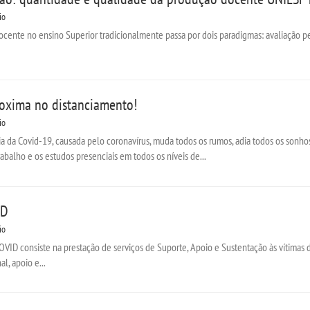
io
cente no ensino Superior tradicionalmente passa por dois paradigmas: avaliação pel
roxima no distanciamento!
io
 da Covid-19, causada pelo coronavírus, muda todos os rumos, adia todos os sonhos,
balho e os estudos presenciais em todos os níveis de...
ID
io
ID consiste na prestação de serviços de Suporte, Apoio e Sustentação às vítimas d
, apoio e...