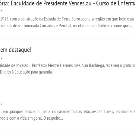
ória: Faculdade de Presidente Venceslau - Curso de Enfer
io
18, com a construção da Estrada de Ferro Sorocabana, a região em que hoje está 
, depois de ser nomeada Coroados e Perobal, recebeu em definitivo o nome que...
 em destaque!
io
uldade de Mirassol, Professor Mestre Hermes José Aun Bachiega, recebeu a grata no
ireito à Educação para garantia...
io
l em qualquer relação humana: no casamento, nas relações familiares, nas atividade
o e com a vida em geral. O respeito...