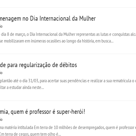
menagem no Dia Internacional da Mulher
io
dia 8 de março, o Dia Internacional da Mulher representas as lutas e conquistas al
 mobilizaram em inúmeras ocasiões ao longo da história, em busca...
de para regularização de débitos
io
 plantão até o dia 31/03, para acertar suas pendências e realizar a sua rematrícula 
tar a estudar ainda neste...
mia, quem é professor é super-herói!
io
ma matéria intitulada Em terra de 10 milhões de desempregados, quem é professor é 
Em terra de cegos, quem tem olho é...