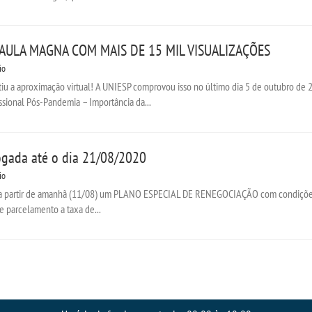
AULA MAGNA COM MAIS DE 15 MIL VISUALIZAÇÕES
io
tiu a aproximação virtual! A UNIESP comprovou isso no último dia 5 de outubro de 2
ssional Pós-Pandemia – Importância da...
ogada até o dia 21/08/2020
io
r a partir de amanhã (11/08) um PLANO ESPECIAL DE RENEGOCIAÇÃO com condições e
se parcelamento a taxa de...