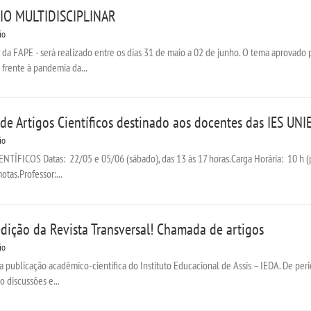
IO MULTIDISCIPLINAR
io
r da FAPE - será realizado entre os dias 31 de maio a 02 de junho. O tema aprovado
frente à pandemia da...
de Artigos Científicos destinado aos docentes das IES UNI
io
FICOS Datas: 22/05 e 05/06 (sábado), das 13 às 17 horas.Carga Horária: 10 h (par
otas.Professor:...
dição da Revista Transversal! Chamada de artigos
io
a publicação acadêmico-científica do Instituto Educacional de Assis – IEDA. De per
o discussões e...