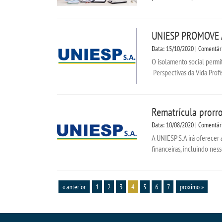
UNIESP PROMOVE 
Data: 15/10/2020 | Comentár
O isolamento social permi
Perspectivas da Vida Profi
Rematrícula prorr
Data: 10/08/2020 | Comentár
A UNIESP S.A irá oferece
financeiras, incluindo nes
« anterior
1
2
3
4
5
6
7
proximo »