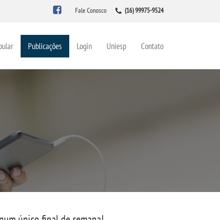
Fale Conosco
(16) 99975-9524
bular
Publicações
Login
Uniesp
Contato
num único final de semana!