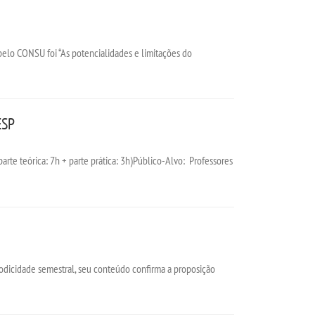
 pelo CONSU foi “As potencialidades e limitações do
ESP
te teórica: 7h + parte prática: 3h)Público-Alvo: Professores
iodicidade semestral, seu conteúdo confirma a proposição