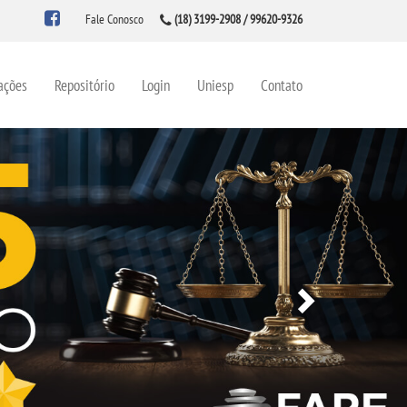
Fale Conosco
(18) 3199-2908 / 99620-9326
ações
Repositório
Login
Uniesp
Contato
Next