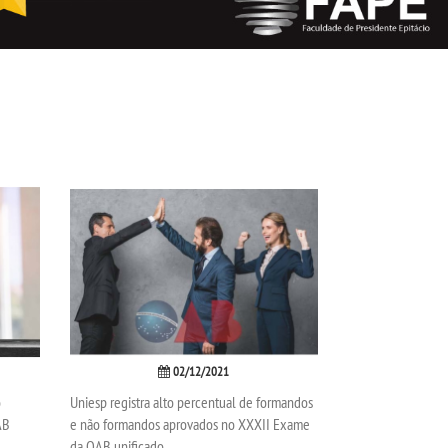
02/12/2021
o
Uniesp registra alto percentual de formandos
AB
e não formandos aprovados no XXXII Exame
da OAB unificado