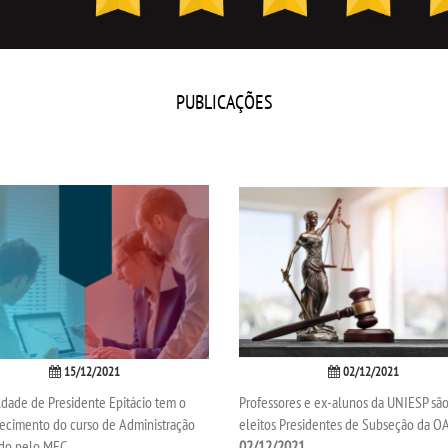
PUBLICAÇÕES
15/12/2021
02/12/2021
dade de Presidente Epitácio tem o
Professores e ex-alunos da UNIESP sã
ecimento do curso de Administração
eleitos Presidentes de Subseção da O
do pelo MEC
02/12/2021