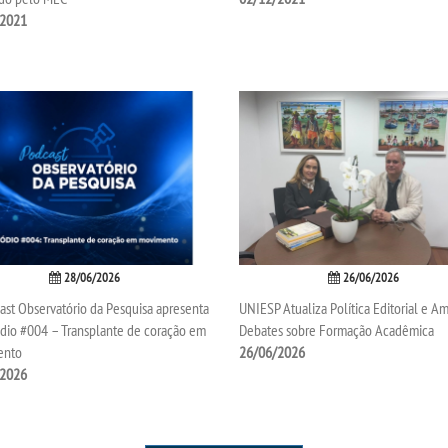
/2021
28/06/2026
26/06/2026
st Observatório da Pesquisa apresenta
UNIESP Atualiza Política Editorial e Am
ódio #004 – Transplante de coração em
Debates sobre Formação Acadêmica
ento
26/06/2026
/2026