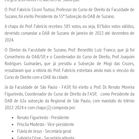
O Prof. Fabrício Ciconi Tsutsui, Professor do Curso de Direito da Faculdade de
Suzano, foi eleito Presidente da 55ª Subseção da OAB de Suzano.
SEGUNDA GRADUAÇÃO
A chapa do Prof. Fabrício recebeu 585 votos, ou seja, 81%dos votos válidos,
devendo comandar a OAB de Suzano de janeiro de 2022 até dezembro de
MATRÍCULA
2024.
O Diretor da Faculdade de Suzano, Prof. Benedito Luiz Franco, que já foi
EDITAL
Conselheiro da OAB/SP, e o Coordenador do Curso de Direito, Prof. Joaquim
Rodrigues Guimarães, que já presidiu a Subseção de Mogi das Cruzes,
EDITAL - ADENDO 1
ressaltaram que a vitória do Prof. Fabricio estreitará ainda mais o vínculo do
Curso de Direito com a OAB da cidade.
PUBLICAÇÕES
Já da Faculdade de São Paulo - FASP, foi eleito o Prof. Dr. Renato Moreira
Figueiredo, Coordenador do Curso de Direito da FASP, como Presidente da
OAB de 62a subseção da Regional de São Paulo, com mandato do triênio
DESTAQUES
2022-2024 e com chapa (2) composta por:
Renato Figueiredo - Presidente
UNIESP NEWS
Priscila Modesto - Vice-presidente
Flávia de Jesus - Secretária geral
REPOSITÓRIO
Gabriela César - Secretária adjunta