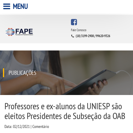
MENU
HOME
Fale Conosco
(18) 3199-2908 / 99620-9326
A FACULDADE
A UNIESP S.A.
QUEM SOMOS
PUBLICAÇÕES
INFRAESTRUTURA
BIBLIOTECA
Professores e ex-alunos da UNIESP são
eleitos Presidentes de Subseção da OAB
CPA
Data: 02/12/2021 | Comentário