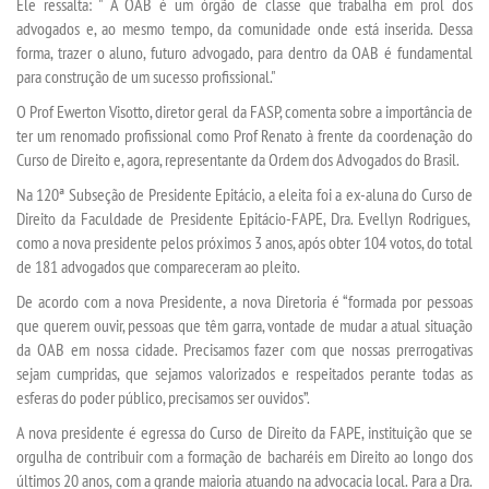
Ele ressalta: " A OAB é um órgão de classe que trabalha em prol dos
advogados e, ao mesmo tempo, da comunidade onde está inserida. Dessa
UNIESP
forma, trazer o aluno, futuro advogado, para dentro da OAB é fundamental
para construção de um sucesso profissional."
CONTATO
O Prof Ewerton Visotto, diretor geral da FASP, comenta sobre a importância de
ter um renomado profissional como Prof Renato à frente da coordenação do
Curso de Direito e, agora, representante da Ordem dos Advogados do Brasil.
IMPRENSA
Na 120ª Subseção de Presidente Epitácio, a eleita foi a ex-aluna do Curso de
Direito da Faculdade de Presidente Epitácio-FAPE, Dra. Evellyn Rodrigues,
TRABALHE CONOSCO
como a nova presidente pelos próximos 3 anos, após obter 104 votos, do total
de 181 advogados que compareceram ao pleito.
OUVIDORIA
De acordo com a nova Presidente, a nova Diretoria é “formada por pessoas
que querem ouvir, pessoas que têm garra, vontade de mudar a atual situação
da OAB em nossa cidade. Precisamos fazer com que nossas prerrogativas
sejam cumpridas, que sejamos valorizados e respeitados perante todas as
esferas do poder público, precisamos ser ouvidos”.
A nova presidente é egressa do Curso de Direito da FAPE, instituição que se
orgulha de contribuir com a formação de bacharéis em Direito ao longo dos
últimos 20 anos, com a grande maioria atuando na advocacia local. Para a Dra.