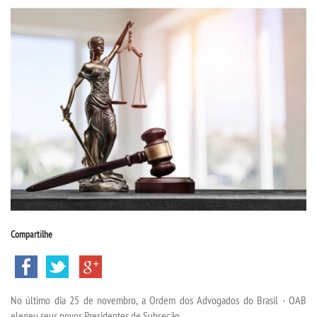
CPSA
PROUNI
CURSOS
BACHARELADOS
LICENCIATURAS
TECNOLÓGICOS
Compartilhe
VESTIBULAR
INSCREVA-SE
No último dia 25 de novembro, a Ordem dos Advogados do Brasil - OAB
elegeu seus novos Presidentes de Subseção.
TRANSFERÊNCIA