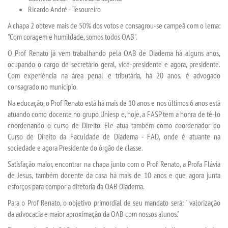
Ricardo André - Tesoureiro
CERTIFICADOS
A chapa 2 obteve mais de 50% dos votos e consagrou-se campeã com o lema:
"Com coragem e humildade, somos todos OAB".
PORTARIAS
O Prof Renato já vem trabalhando pela OAB de Diadema há alguns anos,
ocupando o cargo de secretário geral, vice-presidente e agora, presidente.
Com experiência na área penal e tributária, há 20 anos, é advogado
RESOLUÇÕES CONSU
consagrado no município.
Na educação, o Prof Renato está há mais de 10 anos e nos últimos 6 anos está
TCC
atuando como docente no grupo Uniesp e, hoje, a FASP tem a honra de tê-lo
coordenando o curso de Direito. Ele atua também como coordenador do
LOGIN
Curso de Direito da Faculdade de Diadema - FAD, onde é atuante na
sociedade e agora Presidente do órgão de classe.
Satisfação maior, encontrar na chapa junto com o Prof Renato, a Profa Flávia
WEBMAIL
de Jesus, também docente da casa há mais de 10 anos e que agora junta
esforços para compor a diretoria da OAB Diadema.
PORTAL DE ALUNOS
Para o Prof Renato, o objetivo primordial de seu mandato será: " valorização
da advocacia e maior aproximação da OAB com nossos alunos."
PORTAL DE PROFESSORES/ACADÊMICO