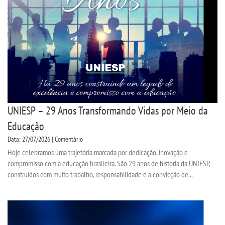
CPSA
COLAP PROUNI
CURSOS
BACHARELADOS
UNIESP – 29 Anos Transformando Vidas por Meio da
LICENCIATURAS
Educação
Data: 27/07/2026 | Comentário
TECNOLÓGICOS
Hoje celebramos uma trajetória marcada por dedicação, inovação e
compromisso com a educação brasileira. São 29 anos de história da UNIESP,
VESTIBULAR
construídos com muito trabalho, responsabilidade e a convicção de...
INSCREVA-SE
TRANSFERÊNCIA