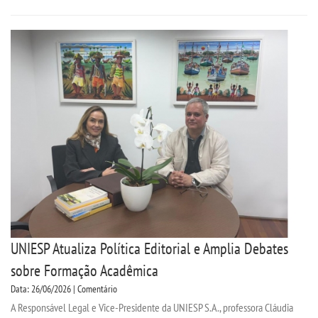
LOGIN
WEBMAIL
PORTAL DE ALUNOS
PORTAL DE PROFESSORES/ACADÊMICO
UNIESP
CONTATO
UNIESP Atualiza Política Editorial e Amplia Debates
sobre Formação Acadêmica
IMPRENSA
Data: 26/06/2026 | Comentário
A Responsável Legal e Vice-Presidente da UNIESP S.A., professora Cláudia
TRABALHE CONOSCO