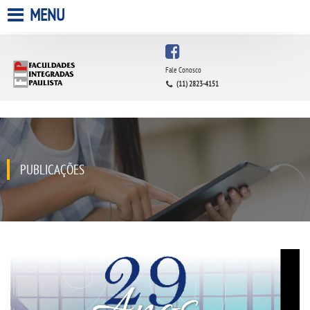
MENU
HOME
Fale Conosco
(11) 2823-4151
A FACULDADE
A UNIESP S.A.
QUEM SOMOS
PUBLICAÇÕES
INFRAESTRUTURA
BIBLIOTECA
CPA