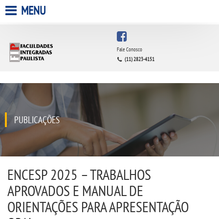
MENU
HOME
Fale Conosco
(11) 2823-4151
A FACULDADE
A UNIESP S.A.
QUEM SOMOS
PUBLICAÇÕES
INFRAESTRUTURA
BIBLIOTECA
ENCESP 2025 – TRABALHOS
APROVADOS E MANUAL DE
CPA
ORIENTAÇÕES PARA APRESENTAÇÃO