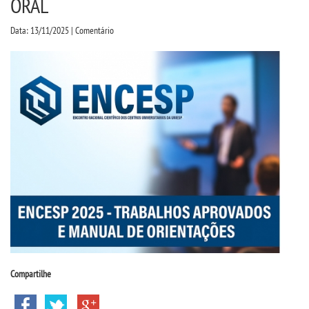
ORAL
CPSA
Data: 13/11/2025 | Comentário
COLAP PROUNI
CURSOS
BACHARELADOS
LICENCIATURAS
TECNOLÓGICOS
VESTIBULAR
INSCREVA-SE
Compartilhe
TRANSFERÊNCIA