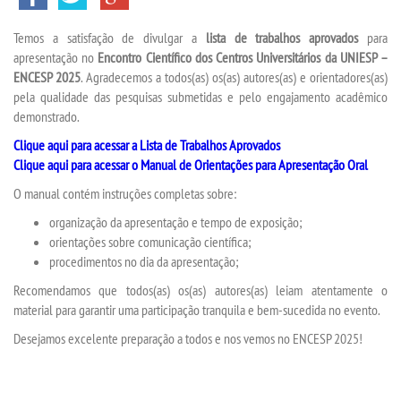
Temos a satisfação de divulgar a
lista de trabalhos aprovados
para
SEGUNDA GRADUAÇÃO
apresentação no
Encontro Científico dos Centros Universitários da UNIESP –
ENCESP 2025
. Agradecemos a todos(as) os(as) autores(as) e orientadores(as)
MATRÍCULA
pela qualidade das pesquisas submetidas e pelo engajamento acadêmico
demonstrado.
Clique aqui para acessar a Lista de Trabalhos Aprovados
EDITAL
Clique aqui para acessar o Manual de Orientações para Apresentação Oral
O manual contém instruções completas sobre:
PUBLICAÇÕES
organização da apresentação e tempo de exposição;
orientações sobre comunicação científica;
DESTAQUES
procedimentos no dia da apresentação;
Recomendamos que todos(as) os(as) autores(as) leiam atentamente o
UNIESP NEWS
material para garantir uma participação tranquila e bem-sucedida no evento.
Desejamos excelente preparação a todos e nos vemos no ENCESP 2025!
REPOSITÓRIO
PORTARIAS