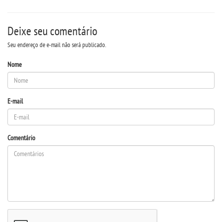
LOGIN
Deixe seu comentário
Seu endereço de e-mail não será publicado.
WEBMAIL
Nome
PORTAL DE ALUNOS
E-mail
PORTAL DE PROFESSORES/ACADÊMICO
UNIESP
Comentário
CONTATO
IMPRENSA
TRABALHE CONOSCO