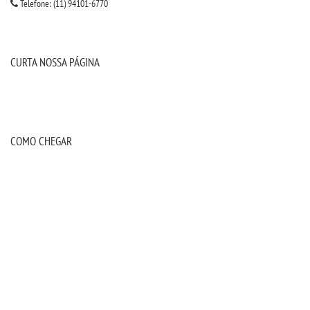
Telefone: (11) 94101-6770
PORTAL DE ALUNOS
CURTA NOSSA PÁGINA
PORTAL DE PROFESSORES/ACADÊMICO
UNIESP
COMO CHEGAR
CONTATO
IMPRENSA
TRABALHE CONOSCO
OUVIDORIA