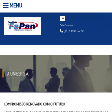
MENU
HOME
Fale Conosco
(11) 94101-6770
A FACULDADE
A UNIESP S.A.
QUEM SOMOS
A UNIESP S.A.
INFRAESTRUTURA
BIBLIOTECA
CPA
COMPROMISSO RENOVADO COM O FUTURO