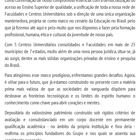
Como confirmação de nosso compromisso essencial com a democratização do
CPSA
acesso ao Ensino Superior de qualidade, a unificação de toda a nossa rede de
Faculdades e Centros Universitários sob a direção de uma única organização
mantenedora, projeta-se como marco no cenário da Educação no Brasil pelo
PROUNI
que já fizemos até aqui e pelo muito que nos dispomos a fazer pela formação
profissional, humana, ética e cultural da juventude de nosso país.
CURSOS
Com 5 Centros Universitários consolidados e Faculdades em mais de 25
municípios de 7 estados, muito além de uma nova pessoa jurídica, situa-se, já
BACHARELADOS
ao surgir, dentre as mais sólidas organizações privadas de ensino e pesquisa
do Brasil.
LICENCIATURAS
Para atingirmos esse marco prodigioso, enfrentamos grandes desafios. Agora,
é olhar para o futuro, que já estamos construindo no presente com a matéria
prima mais valiosa de que as sociedades de vanguarda dispõem para
TECNOLÓGICOS
desbravar as fronteiras tecnológicas e os limites do espírito humano: o
conhecimento como chave para abrir corações e mentes.
MENSALIDADES
Depositária do valiosíssimo patrimônio construído sob rígidos critérios de
avaliação e consubstanciado em um corpo docente em permanente
VESTIBULAR
qualificação acadêmica - no âmbito da própria instituição e fora dela -
reafirma os princípios fundadores do Grupo e nos quais se assenta sua