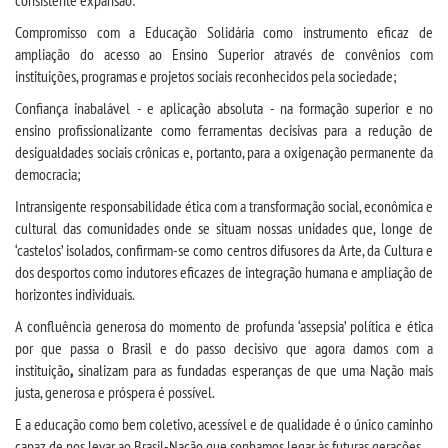
consistente expansão:
INSCREVA-SE
Compromisso com a Educação Solidária como instrumento eficaz de
ampliação do acesso ao Ensino Superior através de convênios com
TRANSFERÊNCIA
instituições, programas e projetos sociais reconhecidos pela sociedade;
Confiança inabalável - e aplicação absoluta - na formação superior e no
SEGUNDA GRADUAÇÃO
ensino profissionalizante como ferramentas decisivas para a redução de
desigualdades sociais crônicas e, portanto, para a oxigenação permanente da
MATRÍCULA
democracia;
Intransigente responsabilidade ética com a transformação social, econômica e
EDITAL
cultural das comunidades onde se situam nossas unidades que, longe de
‘castelos’ isolados, confirmam-se como centros difusores da Arte, da Cultura e
dos desportos como indutores eficazes de integração humana e ampliação de
PUBLICAÇÕES
horizontes individuais.
A confluência generosa do momento de profunda ‘assepsia’ política e ética
DESTAQUES
por que passa o Brasil e do passo decisivo que agora damos com a
instituição
,
sinalizam para as fundadas esperanças de que uma Nação mais
justa, generosa e próspera é possível.
REVISTAS ELETRÔNICAS
E a educação como bem coletivo, acessível e de qualidade é o único caminho
capaz de nos levar ao Brasil-Nação que sonhamos legar às futuras gerações.
REVISTA INTRACIÊNCIA