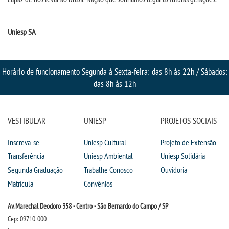
UNIESP NEWS
Uniesp SA
REPOSITÓRIO
Horário de funcionamento Segunda à Sexta-feira: das 8h às 22h / Sábados:
das 8h às 12h
PDI
REGULAMENTOS
VESTIBULAR
UNIESP
PROJETOS SOCIAIS
PPC
Inscreva-se
Uniesp Cultural
Projeto de Extensão
Transferência
Uniesp Ambiental
Uniesp Solidária
PORTARIAS
Segunda Graduação
Trabalhe Conosco
Ouvidoria
Matrícula
Convênios
LOGIN
Av. Marechal Deodoro 358 - Centro - São Bernardo do Campo / SP
Cep: 09710-000
WEBMAIL