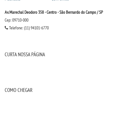
Av. Marechal Deodoro 358 - Centro - São Bernardo do Campo / SP
UNIESP NEWS
Cep: 09710-000
Telefone: (11) 94101-6770
REPOSITÓRIO
PDI
CURTA NOSSA PÁGINA
REGULAMENTOS
PPC
COMO CHEGAR
PORTARIAS
LOGIN
WEBMAIL