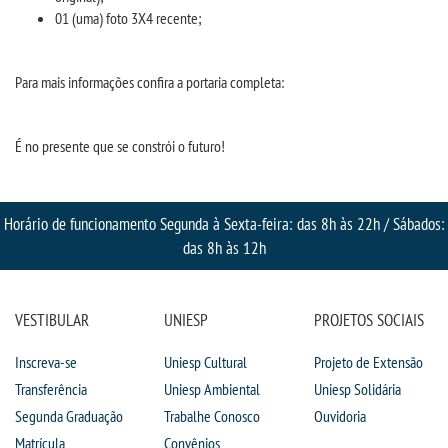
INSCREVA-SE
01 (uma) foto 3X4 recente;
TRANSFERÊNCIA
Para mais informações confira a portaria completa:
SEGUNDA GRADUAÇÃO
É no presente que se constrói o futuro!
MATRÍCULA
Horário de funcionamento Segunda à Sexta-feira: das 8h às 22h / Sábados:
EDITAL
das 8h às 12h
PUBLICAÇÕES
VESTIBULAR
UNIESP
PROJETOS SOCIAIS
DESTAQUES
Inscreva-se
Uniesp Cultural
Projeto de Extensão
Transferência
Uniesp Ambiental
Uniesp Solidária
REVISTAS ELETRÔNICAS
Segunda Graduação
Trabalhe Conosco
Ouvidoria
Matrícula
Convênios
REVISTA INTRACIÊNCIA