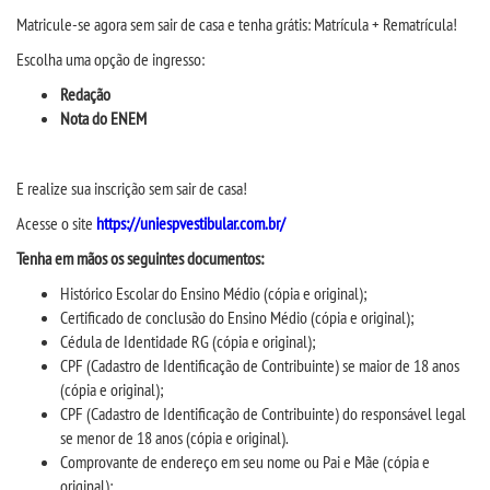
CPSA
Matricule-se agora sem sair de casa e tenha grátis:
M
atrícula +
R
ematr
í
cula!
Escolha
um
a opção de ingresso:
PROUNI
Redação
Nota do ENEM
CURSOS
E realize sua inscrição sem sair de casa!
BACHARELADOS
Acesse
o site
https://uniespvestibular.com.br/
LICENCIATURAS
Tenha em mãos os
seguintes documentos:
H
istórico Escolar do Ensino Médio (cópia e original);
TECNOLÓGICOS
Certificado de conclusão do Ensino Médio (cópia e original);
Cédula de Identidade RG (cópia e original);
CPF (Cadastro de Identificação de Contribuinte) se maior de 18 anos
MENSALIDADES
(cópia e original);
CPF (Cadastro de Identificação de Contribuinte) do responsável legal
se menor de 18 anos (cópia e original).
VESTIBULAR
Comprovante de endereço em seu nome ou Pai e Mãe (cópia e
original);