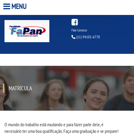
MENU
HOME
Fale Conosco
(11) 94101-6770
A FACULDADE
A UNIESP S.A.
QUEM SOMOS
MATRÍCULA
INFRAESTRUTURA
BIBLIOTECA
CPA
O mundo do trabalho está mudando e para fazer parte dele, é
necessário
ter
uma boa qualificação
.
Faça
uma
graduação
e se prepare!