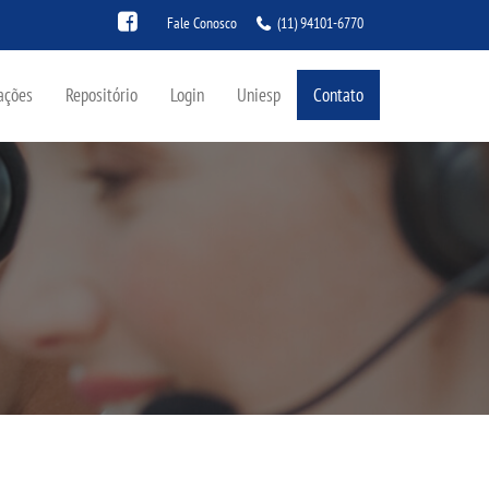
Fale Conosco
(11) 94101-6770
ações
Repositório
Login
Uniesp
Contato