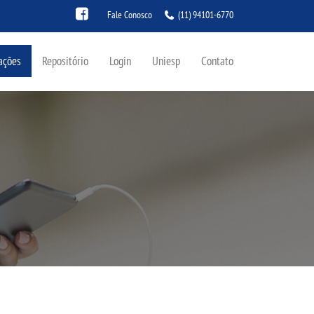
Fale Conosco
(11) 94101-6770
ações
Repositório
Login
Uniesp
Contato