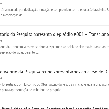
io
tória marcada por dedicação, inovação e compromisso com a educação brasileira. Sã
 e a convicção de...
tório da Pesquisa apresenta o episódio #004 – Transpla
io
Ronaldo Honorato. A conversa aborda aspectos essenciais do sistema de transplantes
servação de vidas. Durante o...
ervatório da Pesquisa reúne apresentações do curso de Di
io
, foi realizado o II Encontro do Observatório da Pesquisa, iniciativa que reuniu a
para a apresentação de trabalhos de pesquisa...
olítica Editorial e Amplia Debates sobre Formação Acadêmi