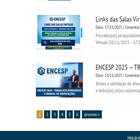
Links das Salas V
Data: 17/11/2025 | Comentár
Prezados(as) pesquisadores
Virtuais 18/11/2025 – GT2 
ENCESP 2025 – T
Data: 13/11/2025 | Comentár
Temos a satisfação de div
a todos(as) os(as) autores(
1
2
3
4
5
6
proximo »
Horári