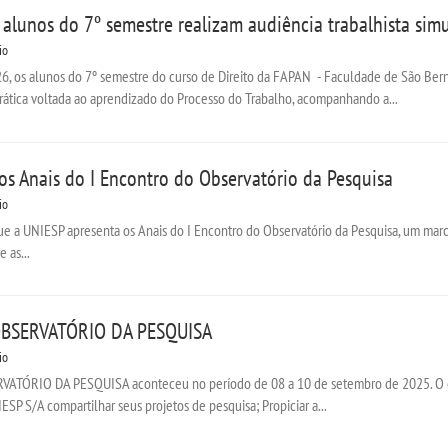
: alunos do 7º semestre realizam audiência trabalhista s
io
26, os alunos do 7º semestre do curso de Direito da FAPAN - Faculdade de São Be
rática voltada ao aprendizado do Processo do Trabalho, acompanhando a...
os Anais do I Encontro do Observatório da Pesquisa
io
ue a UNIESP apresenta os Anais do I Encontro do Observatório da Pesquisa, um marc
 as...
BSERVATÓRIO DA PESQUISA
io
ÓRIO DA PESQUISA aconteceu no período de 08 a 10 de setembro de 2025. O enco
SP S/A compartilhar seus projetos de pesquisa; Propiciar a...