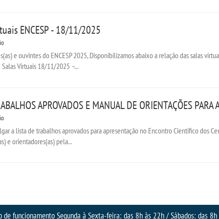
irtuais ENCESP - 18/11/2025
io
(as) e ouvintes do ENCESP 2025, Disponibilizamos abaixo a relação das salas virtua
Salas Virtuais 18/11/2025 –...
RABALHOS APROVADOS E MANUAL DE ORIENTAÇÕES PARA 
io
ulgar a lista de trabalhos aprovados para apresentação no Encontro Científico dos 
as) e orientadores(as) pela...
o de funcionamento Segunda à Sexta-feira: das 8h às 22h / Sábados: das 8h