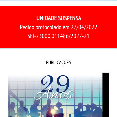
CPA
UNIDADE SUSPENSA
CPSA
Pedido protocolado em 27/04/2022
PROUNI
SEI-23000.011486/2022-21
CURSOS
BACHARELADOS
PUBLICAÇÕES
LICENCIATURAS
TECNOLÓGICOS
VESTIBULAR