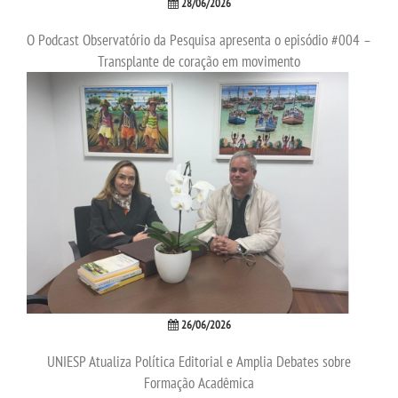
28/06/2026
O Podcast Observatório da Pesquisa apresenta o episódio #004 –
LOGIN
Transplante de coração em movimento
WEBMAIL
PORTAL DE ALUNOS
PORTAL DE PROFESSORES/ACADÊMICO
UNIESP
CONTATO
26/06/2026
IMPRENSA
UNIESP Atualiza Política Editorial e Amplia Debates sobre
Formação Acadêmica
TRABALHE CONOSCO