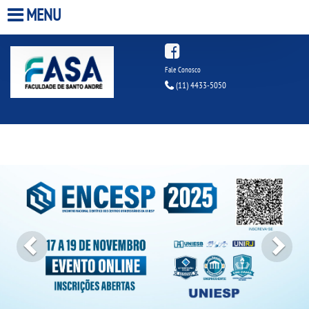
MENU
HOME
Fale Conosco
(11) 4433-5050
A FACULDADE
A UNIESP S.A.
Previous
Next
QUEM SOMOS
ESTÁGIOS
INFRAESTRUTURA
BIBLIOTECA