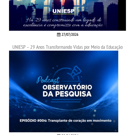
INSCREVA-SE
TRANSFERÊNCIA
27/07/2026
SEGUNDA GRADUAÇÃO
UNIESP – 29 Anos Transformando Vidas por Meio da Educação
MATRÍCULA
EDITAL
PUBLICAÇÕES
DESTAQUES
UNIESP NEWS
BLOG CONEXÃO UNIESP