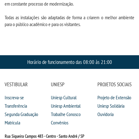
em constante processo de modernização.
CPA
Todas as instalações são adaptadas de forma a criarem o melhor ambiente
CPSA
para o público acadêmico e para os visitantes.
PROUNI
CURSOS
Horário de funcionamento das 08:00 às 21:00
BACHARELADOS
VESTIBULAR
UNIESP
PROJETOS SOCIAIS
LICENCIATURAS
Inscreva-se
Uniesp Cultural
Projeto de Extensão
Transferência
Uniesp Ambiental
Uniesp Solidária
TECNOLÓGICOS
Segunda Graduação
Trabalhe Conosco
Ouvidoria
Matrícula
Convênios
VESTIBULAR
Rua Siqueira Campos 483 - Centro - Santo André / SP