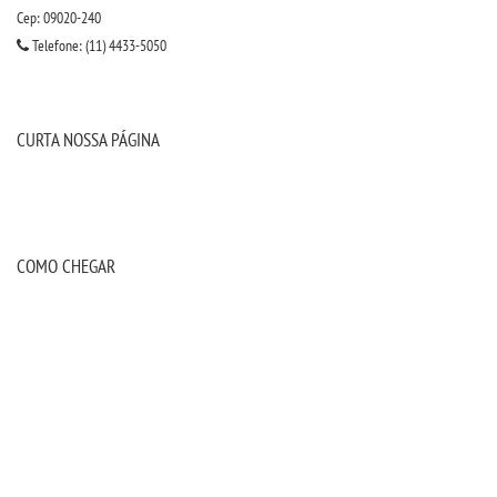
INSCREVA-SE
Cep: 09020-240
Telefone: (11) 4433-5050
TRANSFERÊNCIA
SEGUNDA GRADUAÇÃO
CURTA NOSSA PÁGINA
MATRÍCULA
EDITAL
COMO CHEGAR
PUBLICAÇÕES
DESTAQUES
UNIESP NEWS
BLOG CONEXÃO UNIESP