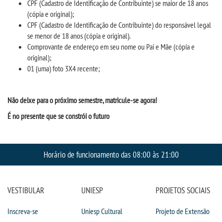
CPF (Cadastro de Identificação de Contribuinte) se maior de 18 anos
INSCREVA-SE
(cópia e original);
CPF (Cadastro de Identificação de Contribuinte) do responsável legal
TRANSFERÊNCIA
se menor de 18 anos (cópia e original).
Comprovante de endereço em seu nome ou Pai e Mãe (cópia e
original);
SEGUNDA GRADUAÇÃO
01 (uma) foto 3X4 recente;
MATRÍCULA
Não deixe para o próximo
semestre,
matricule-se agora!
EDITAL
É no presente que se constrói o futuro
PUBLICAÇÕES
Horário de funcionamento das 08:00 às 21:00
DESTAQUES
VESTIBULAR
UNIESP
PROJETOS SOCIAIS
UNIESP NEWS
Inscreva-se
Uniesp Cultural
Projeto de Extensão
BLOG CONEXÃO UNIESP