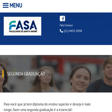
MENU
HOME
Fale Conosco
(11) 4433-5050
A FACULDADE
A UNIESP S.A.
QUEM SOMOS
SEGUNDA GRADUAÇÃO
ESTÁGIOS
INFRAESTRUTURA
BIBLIOTECA
Para
você
que
já tem diploma do ensino superior
e
deseja ir mais
longe,
fazer
uma segunda graduação é
a
essencial!