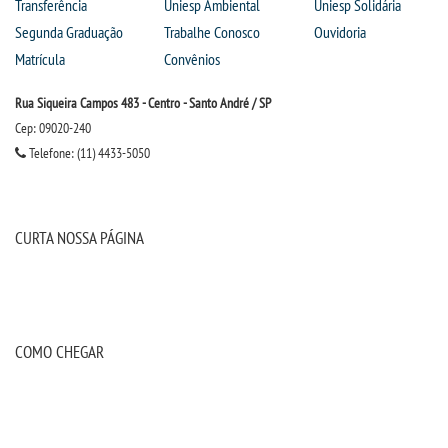
Transferência
Uniesp Ambiental
Uniesp Solidária
Segunda Graduação
Trabalhe Conosco
Ouvidoria
LOGIN
Matrícula
Convênios
Rua Siqueira Campos 483 - Centro - Santo André / SP
WEBMAIL
Cep: 09020-240
Telefone: (11) 4433-5050
PORTAL DE ALUNOS
PORTAL DE PROFESSORES/ACADÊMICO
CURTA NOSSA PÁGINA
UNIESP
CONTATO
COMO CHEGAR
IMPRENSA
TRABALHE CONOSCO