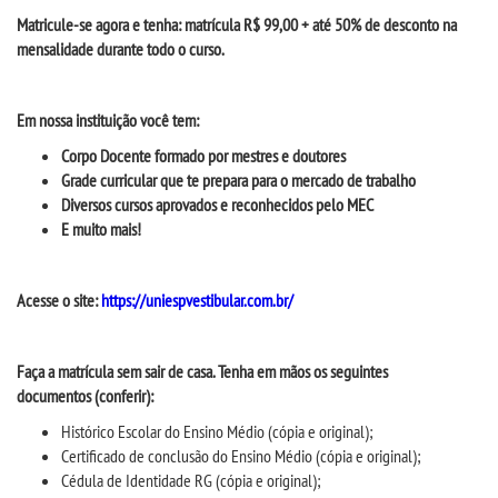
CPA
Matricule-se agora e tenha: matrícula R$ 99,00 + até 50% de desconto na
mensalidade durante todo o curso.
CPSA
Em nossa instituição você tem:
PROUNI
Corpo Docente formado por mestres e doutores
Grade curricular que te prepara
para o mercado de trabalho
CURSOS
Diversos cursos aprovados e reconhecidos pelo MEC
E muito mais!
BACHARELADOS
Acesse
o site:
https://uniespvestibular.com.br/
LICENCIATURAS
Faça a matrícula sem sair de casa. Tenha em mãos os seguintes
TECNOLÓGICOS
documentos
(conferir)
:
H
istórico Escolar do Ensino Médio (cópia e original);
VESTIBULAR
Certificado de conclusão do Ensino Médio (cópia e original);
Cédula de Identidade RG (cópia e original);