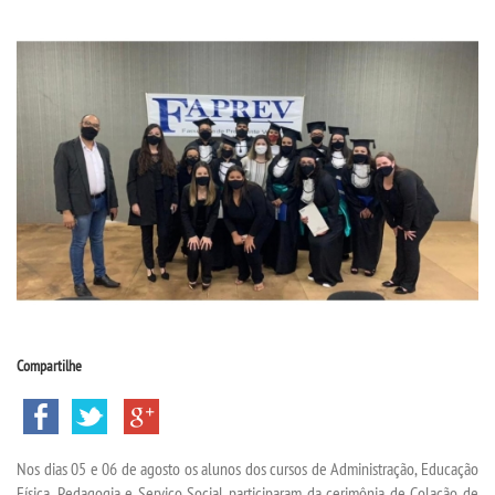
CPSA
PROUNI
CURSOS
BACHARELADOS
LICENCIATURAS
TECNOLÓGICOS
Compartilhe
VESTIBULAR
INSCREVA-SE
Nos dias 05 e 06 de agosto os alunos dos cursos de Administração, Educação
Física, Pedagogia e Serviço Social participaram da cerimônia de Colação de
TRANSFERÊNCIA