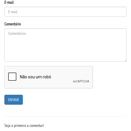
E-mail
MANUAIS
Comentário
REGULAMENTOS
LABORATÓRIO VIRTUAIS
RELATÓRIOS
PDI
PLANO DE TRABALHO
REGIMENTOS
APOIO AO DISCENTE E DOCENTE
Seja o primeiro a comentar!