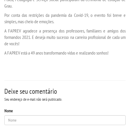
Grau.
Por conta das restrições da pandemia da Covid-19, o evento foi breve e
SEGUNDA GRADUAÇÃO
simples, mas cheio de emoções.
A FAPREV agradece a presença dos professores, familiares e amigos dos
MATRÍCULA
formandos 2021. E deseja muito sucesso na carreira profissional de cada um
de vocês!
EDITAL
A FAPREV está a 49 anos transformando vidas e realizando sonhos!
EDITAL - ADENDO 1
PUBLICAÇÕES
Deixe seu comentário
DESTAQUES
Seu endereço de e-mail não será publicado.
Nome
UNIESP NEWS
REPOSITÓRIO