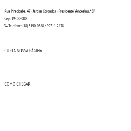
UNIESP
Rua Piracicaba, 47 - Jardim Coroados - Presidente Venceslau / SP
Cep: 19400-000
CONTATO
Telefone: (18) 3190-0568 / 99711-2438
IMPRENSA
CURTA NOSSA PÁGINA
TRABALHE CONOSCO
OUVIDORIA
COMO CHEGAR