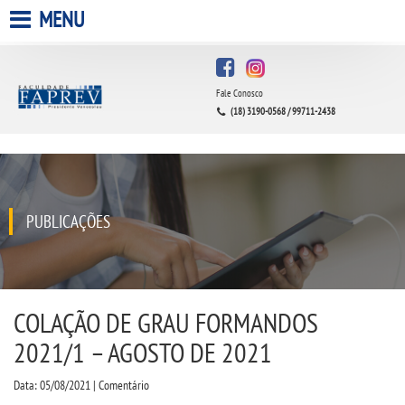
MENU
HOME
Fale Conosco
A FACULDADE
(18) 3190-0568 / 99711-2438
A UNIESP S.A.
QUEM SOMOS
PUBLICAÇÕES
INFRAESTRUTURA
BIBLIOTECA
COLAÇÃO DE GRAU FORMANDOS
2021/1 – AGOSTO DE 2021
CPA
Data: 05/08/2021 | Comentário