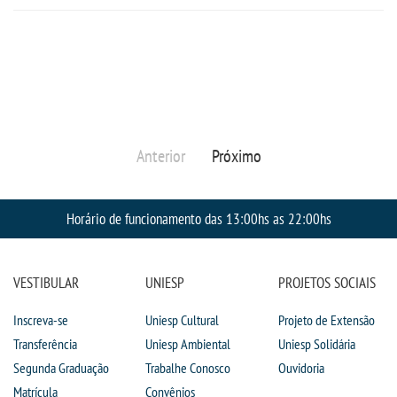
PPC
RESOLUÇÕES
TCC
Anterior
Próximo
PORTARIAS
Horário de funcionamento das 13:00hs as 22:00hs
LOGIN
WEBMAIL
VESTIBULAR
UNIESP
PROJETOS SOCIAIS
Inscreva-se
Uniesp Cultural
Projeto de Extensão
PORTAL DE ALUNOS
Transferência
Uniesp Ambiental
Uniesp Solidária
Segunda Graduação
Trabalhe Conosco
Ouvidoria
PORTAL DE PROFESSORES/ACADÊMICO
Matrícula
Convênios