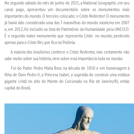
No segundo sábado do mês de junho de 2021, a National Geographic, em seu
canal pago, apresentou um documentário sobre os monumentos mais
importantes do mundo. O terceiro colocado: o Cristo Redentor! O monumento
SEGUNDA GRADUAÇÃO
já havia sido considerado uma das 7 maravilhas do mundo moderno em 2007
e, em 2012, foi incluído na lista de Patrimônio da Humanidade pela UNESCO.
MATRÍCULA
É o segundo maior monumento que representa Cristo no mundo, perdendo
apenas para o Cristo Rei, que fica na Polônia.
EDITAL
A maioria dos brasileiros conhece o Cristo Redentor, mas certamente não
sabe muito sobre sua história, nem sobre essa importância toda no mundo.
EDITAL - ADENDO 1
Foi do Padre Pedro Maria Boss na década de 1850 e em homenagem à
filha de Dom Pedro II, a Princesa Isabel, a sugestão de construir uma estátua
gigante cristã no alto do Monte do Corcovado no Rio de Janeiro/RJ, então
PUBLICAÇÕES
capital do Brasil.
DESTAQUES
UNIESP NEWS
REPOSITÓRIO