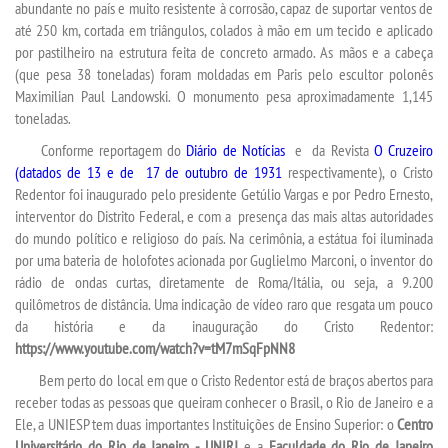
abundante no país e muito resistente à corrosão, capaz de suportar ventos de
até 250 km, cortada em triângulos, colados à mão em um tecido e aplicado
PPC
por pastilheiro na estrutura feita de concreto armado. As mãos e a cabeça
(que pesa 38 toneladas) foram moldadas em Paris pelo escultor polonês
RESOLUÇÕES
Maximilian Paul Landowski. O monumento pesa aproximadamente 1,145
toneladas.
TCC
Conforme reportagem do
Diário de Notícias
e da
Revista
O Cruzeiro
(datados de 13 e
de 17 de outubro de 1931
respectivamente), o Cristo
Redentor foi inaugurado pelo presidente Getúlio Vargas e por Pedro Ernesto,
PORTARIAS
interventor do Distrito Federal, e com a presença das mais altas autoridades
do mundo político e religioso do país. Na cerimônia, a estátua foi iluminada
LOGIN
por uma bateria de holofotes acionada por Guglielmo Marconi, o inventor do
rádio de ondas curtas, diretamente de Roma/Itália, ou seja, a 9.200
quilômetros de distância. Uma indicação de vídeo raro que resgata um pouco
WEBMAIL
da história e da inauguração do Cristo Redentor:
https://www.youtube.com/watch?v=tM7mSqFpNN8
PORTAL DE ALUNOS
Bem perto do local em que o Cristo Redentor está de braços abertos para
receber todas as pessoas que queiram conhecer o Brasil, o Rio de Janeiro e a
PORTAL DE PROFESSORES/ACADÊMICO
Ele, a UNIESP tem duas importantes Instituições de Ensino Superior: o
Centro
Universitário do Rio de Janeiro - UNIRJ
e a
Faculdade do Rio de Janeiro