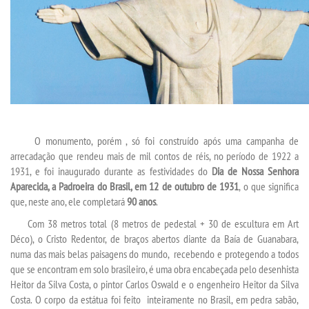
MANUAIS
REGULAMENTOS
LABORATÓRIO VIRTUAIS
O monumento, porém , só foi construído após uma campanha de
RELATÓRIOS
arrecadação que rendeu mais de mil contos de réis, no período de 1922 a
1931, e foi inaugurado durante as festividades do
Dia de Nossa Senhora
PDI
Aparecida, a Padroeira do Brasil, em 12 de outubro de 1931
, o que significa
que, neste ano, ele completará
90 anos
.
PLANO DE TRABALHO
Com 38 metros total (8 metros de pedestal + 30 de escultura em Art
Déco), o Cristo Redentor, de braços abertos diante da Baía de Guanabara,
numa das mais belas paisagens do mundo, recebendo e protegendo a todos
REGIMENTOS
que se encontram em solo brasileiro, é uma obra encabeçada pelo desenhista
Heitor da Silva Costa, o pintor Carlos Oswald e o engenheiro Heitor da Silva
APOIO AO DISCENTE E DOCENTE
Costa. O corpo da estátua foi feito inteiramente no Brasil, em pedra sabão,