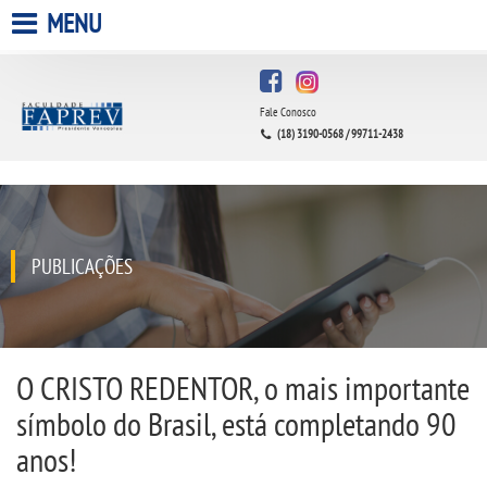
MENU
HOME
Fale Conosco
A FACULDADE
(18) 3190-0568 / 99711-2438
A UNIESP S.A.
QUEM SOMOS
PUBLICAÇÕES
INFRAESTRUTURA
BIBLIOTECA
O CRISTO REDENTOR, o mais importante
símbolo do Brasil, está completando 90
CPA
anos!