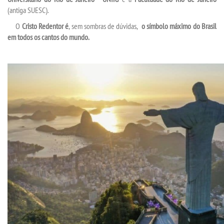
(antiga SUESC).
UNIESP
O
Cristo Redentor
é
, sem sombras de dúvidas,
o símbolo máximo do Brasil
em todos os cantos do mundo.
CONTATO
IMPRENSA
TRABALHE CONOSCO
OUVIDORIA