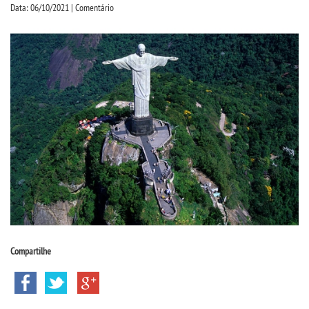
CPSA
Data: 06/10/2021 | Comentário
PROUNI
CURSOS
BACHARELADOS
LICENCIATURAS
TECNOLÓGICOS
VESTIBULAR
Compartilhe
INSCREVA-SE
TRANSFERÊNCIA