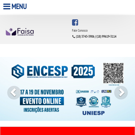
MENU
HOME
Fale Conosco
(18) 3743-3906 / (18) 99619-3114
A FACULDADE
Previous
Next
A UNIESP S.A.
QUEM SOMOS
INFRAESTRUTURA
BIBLIOTECA
CPA