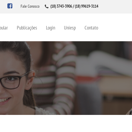
Fale Conosco
(18) 3743-3906 / (18) 99619-3114
bular
Publicações
Login
Uniesp
Contato