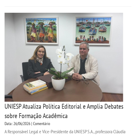
REPOSITÓRIO
PDI
PORTARIAS
LOGIN
WEBMAIL
PORTAL DE ALUNOS
UNIESP Atualiza Política Editorial e Amplia Debates
PORTAL DE PROFESSORES/ACADÊMICO
sobre Formação Acadêmica
Data: 26/06/2026 | Comentário
A Responsável Legal e Vice-Presidente da UNIESP S.A., professora Cláudia
UNIESP