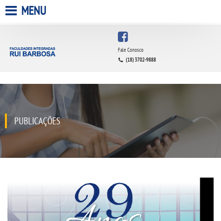
MENU
HOME
Fale Conosco
(18) 3702-9888
A FACULDADE
A UNIESP S.A.
QUEM SOMOS
PUBLICAÇÕES
INFRAESTRUTURA
BIBLIOTECA
CPA