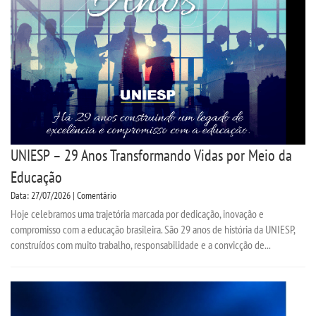
CPSA
PROUNI
CURSOS
BACHARELADOS
UNIESP – 29 Anos Transformando Vidas por Meio da
LICENCIATURAS
Educação
Data: 27/07/2026 | Comentário
TECNOLÓGICOS
Hoje celebramos uma trajetória marcada por dedicação, inovação e
compromisso com a educação brasileira. São 29 anos de história da UNIESP,
VESTIBULAR
construídos com muito trabalho, responsabilidade e a convicção de...
INSCREVA-SE
TRANSFERÊNCIA