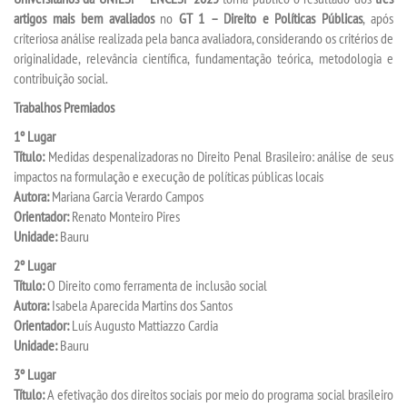
artigos mais bem avaliados
no
GT 1 – Direito e Políticas Públicas
, após
criteriosa análise realizada pela banca avaliadora, considerando os critérios de
SEGUNDA GRADUAÇÃO
originalidade, relevância científica, fundamentação teórica, metodologia e
contribuição social.
MATRÍCULA
Trabalhos Premiados
1º Lugar
EDITAL
Título:
Medidas despenalizadoras no Direito Penal Brasileiro: análise de seus
impactos na formulação e execução de políticas públicas locais
Autora:
Mariana Garcia Verardo Campos
EDITAL MEDICINA
Orientador:
Renato Monteiro Pires
Unidade:
Bauru
PUBLICAÇÕES
2º Lugar
Título:
O Direito como ferramenta de inclusão social
DESTAQUES
Autora:
Isabela Aparecida Martins dos Santos
Orientador:
Luís Augusto Mattiazzo Cardia
Unidade:
Bauru
UNIESP NEWS
3º Lugar
Título:
A efetivação dos direitos sociais por meio do programa social brasileiro
BOLETINS