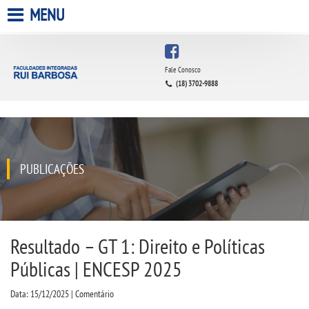
MENU
HOME
Fale Conosco
(18) 3702-9888
A FACULDADE
A UNIESP S.A.
QUEM SOMOS
PUBLICAÇÕES
INFRAESTRUTURA
BIBLIOTECA
Resultado – GT 1: Direito e Políticas
Públicas | ENCESP 2025
CPA
Data: 15/12/2025 | Comentário