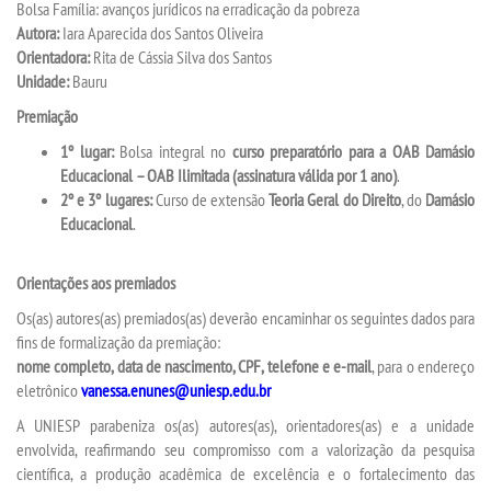
Bolsa Família: avanços jurídicos na erradicação da pobreza
Autora:
Iara Aparecida dos Santos Oliveira
REPOSITÓRIO
Orientadora:
Rita de Cássia Silva dos Santos
Unidade:
Bauru
PDI
Premiação
1º lugar:
Bolsa integral no
curso preparatório para a OAB Damásio
PORTARIAS
Educacional – OAB Ilimitada (assinatura válida por 1 ano)
.
2º e 3º lugares:
Curso de extensão
Teoria Geral do Direito
, do
Damásio
Educacional
.
LOGIN
Orientações aos premiados
WEBMAIL
Os(as) autores(as) premiados(as) deverão encaminhar os seguintes dados para
fins de formalização da premiação:
PORTAL DE ALUNOS
nome completo, data de nascimento, CPF, telefone e e-mail
, para o endereço
eletrônico
vanessa.enunes@uniesp.edu.br
PORTAL DE PROFESSORES/ACADÊMICO
A UNIESP parabeniza os(as) autores(as), orientadores(as) e a unidade
envolvida, reafirmando seu compromisso com a valorização da pesquisa
científica, a produção acadêmica de excelência e o fortalecimento das
UNIESP