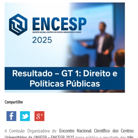
CPSA
PROUNI
CURSOS
BACHARELADOS
LICENCIATURAS
TECNOLÓGICOS
Compartilhe
VESTIBULAR
INSCREVA-SE
A Comissão Organizadora do
Encontro Nacional Científico dos Centros
Universitários da UNIESP – ENCESP 2025
torna público o resultado dos
três
TRANSFERÊNCIA