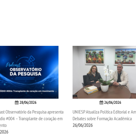
28/06/2026
26/06/2026
st Observatório da Pesquisa apresenta
UNIESP Atualiza Política Editorial e Am
ódio #004 – Transplante de coração em
Debates sobre Formação Acadêmica
ento
26/06/2026
/2026