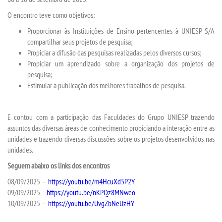
O encontro teve como objetivos:
SEGUNDA GRADUAÇÃO
Proporcionar às Instituições de Ensino pertencentes à UNIESP S/A
compartilhar seus projetos de pesquisa;
Propiciar a difusão das pesquisas realizadas pelos diversos cursos;
MATRÍCULA
Propiciar um aprendizado sobre a organização dos projetos de
pesquisa;
EDITAL
Estimular a publicação dos melhores trabalhos de pesquisa.
EDITAL MEDICINA
E contou com a participação das Faculdades do Grupo UNIESP trazendo
assuntos das diversas áreas de conhecimento propiciando a interação entre as
PUBLICAÇÕES
unidades e trazendo diversas discussões sobre os projetos desenvolvidos nas
unidades.
DESTAQUES
Seguem abaixo os links dos encontros
08/09/2025 –
https://youtu.be/m4HcuXd5P2Y
UNIESP NEWS
09/09/2025 –
https://youtu.be/nKPQz8MNweo
10/09/2025 –
https://youtu.be/UvgZbNeUzHY
BOLETINS