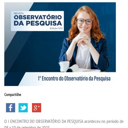
CPSA
PROUNI
CURSOS
BACHARELADOS
LICENCIATURAS
TECNOLÓGICOS
Compartilhe
VESTIBULAR
INSCREVA-SE
O I ENCONTRO DO OBSERVATÓRIO DA PESQUISA aconteceu no período de
08 a 10 de setembro de 2025.
TRANSFERÊNCIA