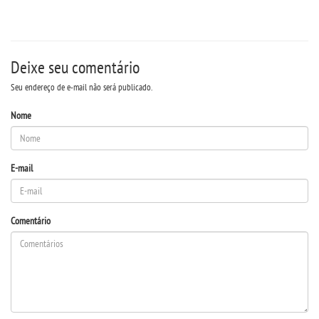
REPOSITÓRIO
Deixe seu comentário
PDI
Seu endereço de e-mail não será publicado.
PORTARIAS
Nome
LOGIN
E-mail
WEBMAIL
Comentário
PORTAL DE ALUNOS
PORTAL DE PROFESSORES/ACADÊMICO
UNIESP