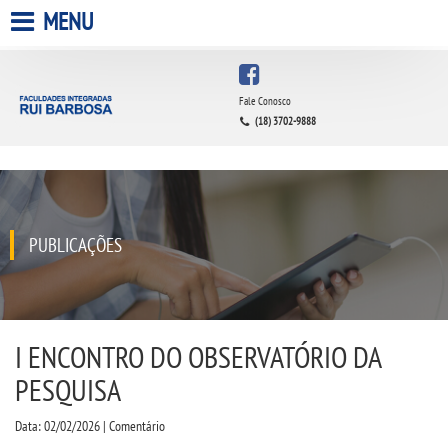
MENU
HOME
Fale Conosco
(18) 3702-9888
A FACULDADE
A UNIESP S.A.
QUEM SOMOS
PUBLICAÇÕES
INFRAESTRUTURA
BIBLIOTECA
I ENCONTRO DO OBSERVATÓRIO DA
PESQUISA
CPA
Data: 02/02/2026 | Comentário