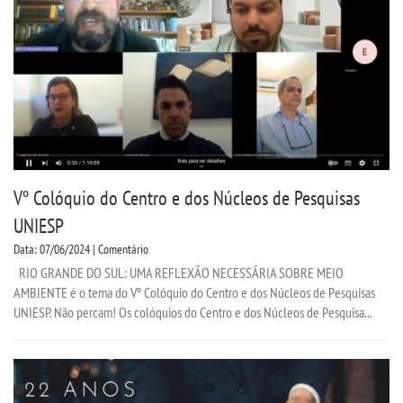
CPSA
PROUNI
CURSOS
BACHARELADOS
Vº Colóquio do Centro e dos Núcleos de Pesquisas
LICENCIATURAS
UNIESP
Data: 07/06/2024 | Comentário
TECNOLÓGICOS
RIO GRANDE DO SUL: UMA REFLEXÃO NECESSÁRIA SOBRE MEIO
AMBIENTE é o tema do Vº Colóquio do Centro e dos Núcleos de Pesquisas
VESTIBULAR
UNIESP. Não percam! Os colóquios do Centro e dos Núcleos de Pesquisa...
INSCREVA-SE
TRANSFERÊNCIA