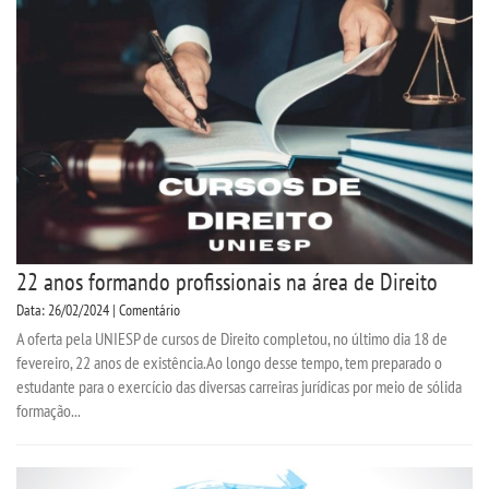
SEGUNDA GRADUAÇÃO
MATRÍCULA
EDITAL
EDITAL MEDICINA
22 anos formando profissionais na área de Direito
PUBLICAÇÕES
Data: 26/02/2024 | Comentário
A oferta pela UNIESP de cursos de Direito completou, no último dia 18 de
DESTAQUES
fevereiro, 22 anos de existência.Ao longo desse tempo, tem preparado o
estudante para o exercício das diversas carreiras jurídicas por meio de sólida
formação...
UNIESP NEWS
BOLETINS