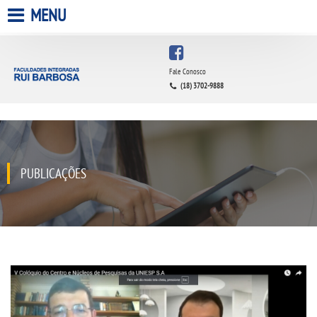
MENU
HOME
Fale Conosco
(18) 3702-9888
A FACULDADE
A UNIESP S.A.
QUEM SOMOS
PUBLICAÇÕES
INFRAESTRUTURA
BIBLIOTECA
CPA