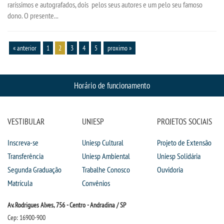
raríssimos e autografados, dois pelos seus autores e um pelo seu famoso
dono. O presente...
« anterior
1
2
3
4
5
proximo »
Horário de funcionamento
VESTIBULAR
UNIESP
PROJETOS SOCIAIS
Inscreva-se
Uniesp Cultural
Projeto de Extensão
Transferência
Uniesp Ambiental
Uniesp Solidária
Segunda Graduação
Trabalhe Conosco
Ouvidoria
Matrícula
Convênios
Av. Rodrigues Alves, 756 - Centro - Andradina / SP
Cep: 16900-900