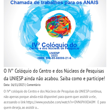
REPOSITÓRIO
PDI
PORTARIAS
LOGIN
WEBMAIL
O IV° Colóquio do Centro e dos Núcleos de Pesquisas
da UNIESP ainda não acabou. Saiba como e participe!
PORTAL DE ALUNOS
Data: 16/11/2023 | Comentário
O IVº colóquio do Centro e dos Núcleos de Pesquisas da UNIESP continua,
PORTAL DE PROFESSORES/ACADÊMICO
não apenas porque ainda está disponível para quem quer assistir a ele,
acessando o link https://www.youtube.com/watch?v=DVNlPHXDA0M E para
UNIESP
quem deseja, ao assistir a...