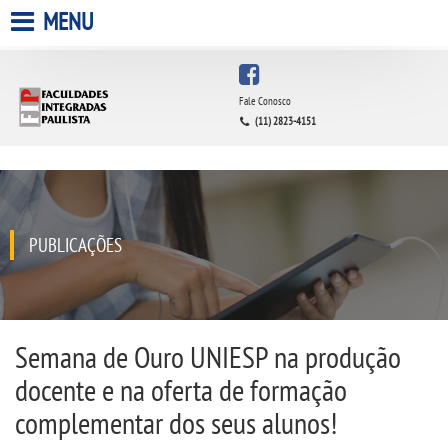
MENU
HOME
Fale Conosco
(11) 2823-4151
A FACULDADE
A UNIESP S.A.
QUEM SOMOS
PUBLICAÇÕES
INFRAESTRUTURA
BIBLIOTECA
Semana de Ouro UNIESP na produção
docente e na oferta de formação
CPA
complementar dos seus alunos!