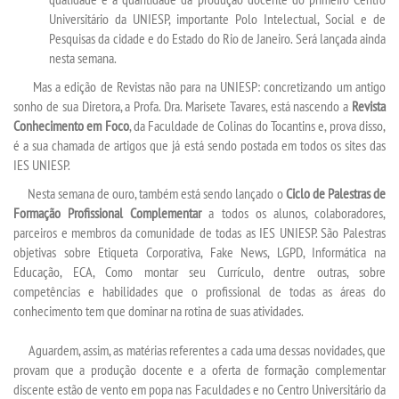
Universitário da UNIESP, importante Polo Intelectual, Social e de
Pesquisas da cidade e do Estado do Rio de Janeiro. Será lançada ainda
LOGIN
nesta semana.
Mas a edição de Revistas não para na UNIESP: concretizando um antigo
WEBMAIL
sonho de sua Diretora, a Profa. Dra. Marisete Tavares, está nascendo a
Revista
Conhecimento em Foco
, da Faculdade de Colinas do Tocantins e, prova disso,
PORTAL DE ALUNOS
é a sua chamada de artigos que já está sendo postada em todos os sites das
IES UNIESP.
PORTAL DE PROFESSORES/ACADÊMICO
Nesta semana de ouro, também está sendo lançado o
Ciclo de Palestras de
Formação Profissional Complementar
a todos os alunos, colaboradores,
parceiros e membros da comunidade de todas as IES UNIESP. São Palestras
UNIESP
objetivas sobre Etiqueta Corporativa, Fake News, LGPD, Informática na
Educação, ECA, Como montar seu Currículo, dentre outras, sobre
competências e habilidades que o profissional de todas as áreas do
CONTATO
conhecimento tem que dominar na rotina de suas atividades.
IMPRENSA
Aguardem, assim, as matérias referentes a cada uma dessas novidades, que
provam que a produção docente e a oferta de formação complementar
discente estão de vento em popa nas Faculdades e no Centro Universitário da
TRABALHE CONOSCO