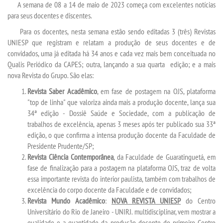
A semana de 08 a 14 de maio de 2023 começa com excelentes notícias
para seus docentes e discentes.
SEGUNDA GRADUAÇÃO
Para os docentes, nesta semana estão sendo editadas 3 (três) Revistas
UNIESP que registram e relatam a produção de seus docentes e de
convidados, uma já editada há 34 anos e cada vez mais bem conceituada no
MATRÍCULA
Qualis Periódico da CAPES; outra, lançando a sua quarta edição; e a mais
nova Revista do Grupo. São elas:
EDITAL
Revista Saber Acadêmico
, em fase de postagem na OJS, plataforma
"top de linha" que valoriza ainda mais a produção docente, lança sua
PUBLICAÇÕES
34ª edição - Dossiê Saúde e Sociedade, com a publicação de
trabalhos de excelência, apenas 3 meses após ter publicado sua 33ª
edição, o que confirma a intensa produção docente da Faculdade de
DESTAQUES
Presidente Prudente/SP;
Revista Ciência Contemporânea
, da Faculdade de Guaratinguetá, em
UNIESP NEWS
fase de finalização para a postagem na plataforma OJS, traz de volta
essa importante revista do interior paulista, também com trabalhos de
excelência do corpo docente da Faculdade e de convidados;
REPOSITÓRIO
Revista Mundo Acadêmico
:
NOVA REVISTA UNIESP
do Centro
Universitário do Rio de Janeiro - UNIRJ. multidisciplinar, vem mostrar a
PORTARIAS
qualidade e a quantidade da produção docente do primeiro Centro