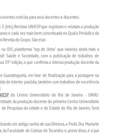
entes notícias para seus docentes e discentes.
 (três) Revistas UNIESP que registram e relatam a produção
 anos e cada vez mais bem conceituada no Qualis Periódico da
a Revista do Grupo. São elas:
na OJS, plataforma "top de linha" que valoriza ainda mais a
ssiê Saúde e Sociedade, com a publicação de trabalhos de
sua 33ª edição, o que confirma a intensa produção docente da
e Guaratinguetá, em fase de finalização para a postagem na
vista do interior paulista, também com trabalhos de excelência
;
NIESP
do Centro Universitário do Rio de Janeiro - UNIRJ.
antidade da produção docente do primeiro Centro Universitário
e de Pesquisas da cidade e do Estado do Rio de Janeiro. Será
ando um antigo sonho de sua Diretora, a Profa. Dra. Marisete
o
, da Faculdade de Colinas do Tocantins e, prova disso, é a sua