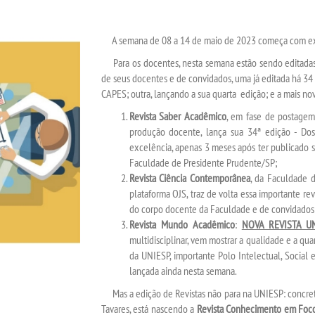
A semana de 08 a 14 de maio de 2023 começa com excel
Para os docentes, nesta semana estão sendo editadas 3
de seus docentes e de convidados, uma já editada há 34
CAPES; outra, lançando a sua quarta edição; e a mais nov
Revista Saber Acadêmico
, em fase de postagem 
produção docente, lança sua 34ª edição - Do
excelência, apenas 3 meses após ter publicado 
Faculdade de Presidente Prudente/SP;
Revista Ciência Contemporânea
, da Faculdade d
plataforma OJS, traz de volta essa importante re
do corpo docente da Faculdade e de convidados
Revista Mundo Acadêmico
:
NOVA REVISTA U
multidisciplinar, vem mostrar a qualidade e a qu
da UNIESP, importante Polo Intelectual, Social 
lançada ainda nesta semana.
Mas a edição de Revistas não para na UNIESP: concretiz
Tavares, está nascendo a
Revista Conhecimento em Foc