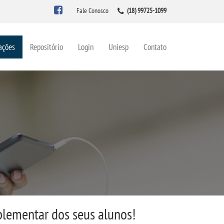
Fale Conosco
(18) 99725-1099
ações
Repositório
Login
Uniesp
Contato
lementar dos seus alunos!