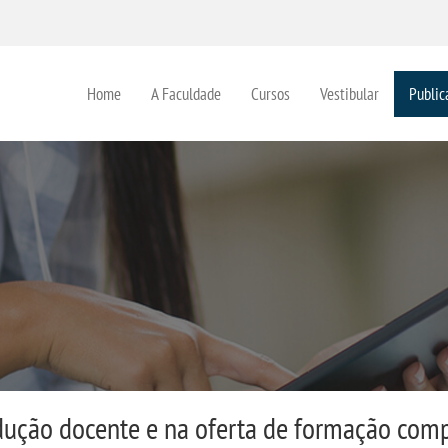
Home
A Faculdade
Cursos
Vestibular
Public
ção docente e na oferta de formação comp