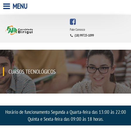
MENU
HOME
Fale Conosco
(18) 99725-1099
A FACULDADE
A UNIESP S.A.
QUEM SOMOS
CURSOS TECNOLÓGICOS
INFRAESTRUTURA
BIBLIOTECA
Horário de funcionamento Segunda a Quarta-feira das 13:00 às 22:00
CPA
Quinta e Sexta-feira das 09:00 às 18 horas.