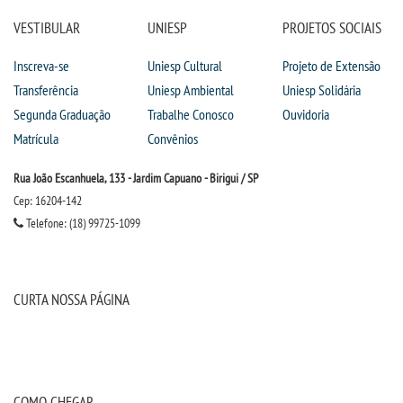
CPSA
VESTIBULAR
UNIESP
PROJETOS SOCIAIS
NPJ
Inscreva-se
Uniesp Cultural
Projeto de Extensão
Transferência
Uniesp Ambiental
Uniesp Solidária
PROUNI
Segunda Graduação
Trabalhe Conosco
Ouvidoria
Matrícula
Convênios
FIES
Rua João Escanhuela, 133 - Jardim Capuano - Birigui / SP
Cep: 16204-142
CURSOS
Telefone: (18) 99725-1099
BACHARELADOS
CURTA NOSSA PÁGINA
LICENCIATURAS
TECNOLÓGICOS
COMO CHEGAR
VESTIBULAR