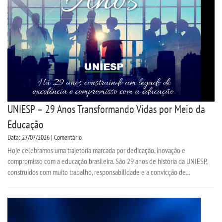
CPSA
PROUNI
CURSOS
BACHARELADOS
UNIESP – 29 Anos Transformando Vidas por Meio da
LICENCIATURAS
Educação
Data: 27/07/2026 | Comentário
TECNOLÓGICOS
Hoje celebramos uma trajetória marcada por dedicação, inovação e
compromisso com a educação brasileira. São 29 anos de história da UNIESP,
VESTIBULAR
construídos com muito trabalho, responsabilidade e a convicção de...
INSCREVA-SE
TRANSFERÊNCIA