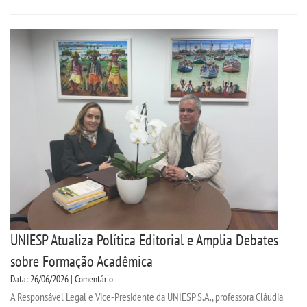
WEBMAIL
PORTAL DE ALUNOS
PORTAL DE PROFESSORES/ACADÊMICO
UNIESP
CONTATO
IMPRENSA
UNIESP Atualiza Política Editorial e Amplia Debates
sobre Formação Acadêmica
TRABALHE CONOSCO
Data: 26/06/2026 | Comentário
A Responsável Legal e Vice-Presidente da UNIESP S.A., professora Cláudia
OUVIDORIA