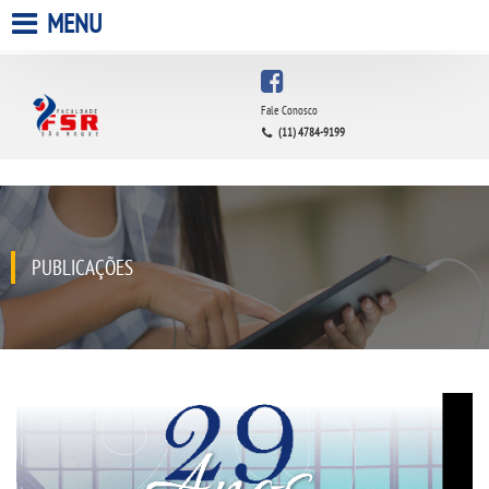
MENU
HOME
Fale Conosco
(11) 4784-9199
A FACULDADE
A UNIESP S.A.
QUEM SOMOS
PUBLICAÇÕES
INFRAESTRUTURA
BIBLIOTECA
CPA