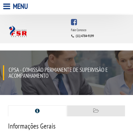
MENU
HOME
Fale Conosco
(11) 4784-9199
A FACULDADE
A UNIESP S.A.
CPSA - COMISSÃO PERMANENTE DE SUPERVISÃO E
QUEM SOMOS
ACOMPANHAMENTO
INFRAESTRUTURA
BIBLIOTECA
CPA
Informações Gerais