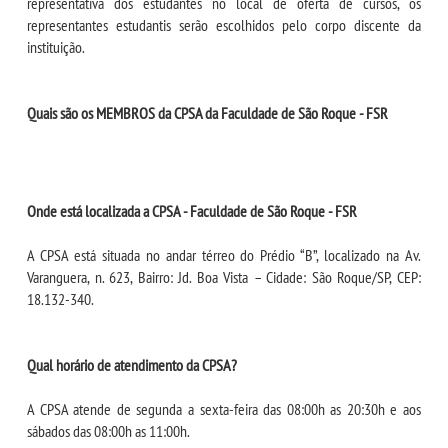
representativa dos estudantes no local de oferta de cursos, os
representantes estudantis serão escolhidos pelo corpo discente da
instituição.
SEGUNDA GRADUAÇÃO
MATRÍCULA
Quais são os MEMBROS da CPSA da Faculdade de São Roque - FSR
EDITAL
Onde está localizada a CPSA - Faculdade de São Roque - FSR
PUBLICAÇÕES
A CPSA está situada no andar térreo do Prédio “B”, localizado na Av.
DESTAQUES
Varanguera, n. 623, Bairro: Jd. Boa Vista – Cidade: São Roque/SP, CEP:
18.132-340.
UNIESP NEWS
Qual horário de atendimento da CPSA?
BLOG CONEXÃO UNIESP
A CPSA atende de segunda a sexta-feira das 08:00h as 20:30h e aos
sábados das 08:00h as 11:00h.
LOGIN