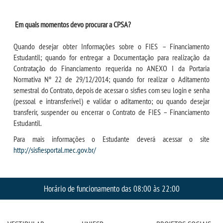
WEBMAIL
Em quais momentos devo procurar a CPSA?
Quando desejar obter Informações sobre o FIES – Financiamento
PORTAL DE ALUNOS
Estudantil; quando for entregar a Documentação para realização da
Contratação do Financiamento requerida no ANEXO I da Portaria
PORTAL DE PROFESSORES/ACADÊMICO
Normativa Nº 22 de 29/12/2014; quando for realizar o Aditamento
semestral do Contrato, depois de acessar o sisfies com seu login e senha
(pessoal e intransferível) e validar o aditamento; ou quando desejar
UNIESP
transferir, suspender ou encerrar o Contrato de FIES – Financiamento
Estudantil.
CONTATO
Para mais informações o Estudante deverá acessar o site
http://sisfiesportal.mec.gov.br/
IMPRENSA
Horário de funcionamento das 08:00 às 22:00
TRABALHE CONOSCO
OUVIDORIA