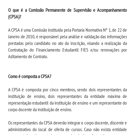
CPSA
O que é a Comissão Permanente de Supervisão e Acompanhamento
(CPSA)?
PROUNI
A CPSA é uma Comissão instituída pela Portaria Normativa Nº 1, de 22 de
CURSOS
Janeiro de 2010, é responsável pela análise e validação das informações
prestadas pelo candidato no ato da inscrição, visando a realização da
Contratação do Financiamento Estudantil FIES e/ou renovações por
BACHARELADOS
Aditamento de Contrato.
LICENCIATURAS
Como é composta a CPSA?
TECNOLÓGICOS
A CPSA é composta por cinco membros, sendo dois representantes da
instituição de ensino, dois representantes da entidade máxima de
VESTIBULAR
representação estudantil da instituição de ensino e um representante do
corpo docente da instituição de ensino.
INSCREVA-SE
Os representantes da CPSA deverão integrar o corpo docente, discente e
administrativo do local de oferta de cursos. Caso não exista entidade
TRANSFERÊNCIA