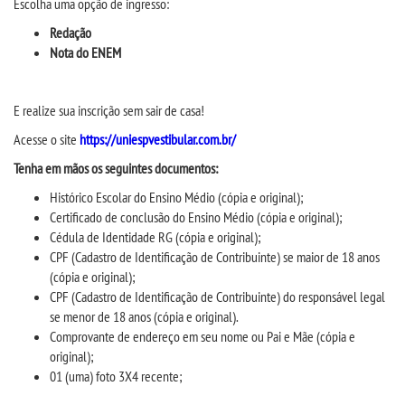
Escolha
um
a opção de ingresso:
CPSA
Redação
Nota do ENEM
PROUNI
CURSOS
E realize sua inscrição sem sair de casa!
Acesse
o site
https://uniespvestibular.com.br/
BACHARELADOS
Tenha em mãos os
seguintes documentos:
H
istórico Escolar do Ensino Médio (cópia e original);
LICENCIATURAS
Certificado de conclusão do Ensino Médio (cópia e original);
Cédula de Identidade RG (cópia e original);
TECNOLÓGICOS
CPF (Cadastro de Identificação de Contribuinte) se maior de 18 anos
(cópia e original);
CPF (Cadastro de Identificação de Contribuinte) do responsável legal
VESTIBULAR
se menor de 18 anos (cópia e original).
Comprovante de endereço em seu nome ou Pai e Mãe (cópia e
INSCREVA-SE
original);
01 (uma) foto 3X4 recente;
TRANSFERÊNCIA