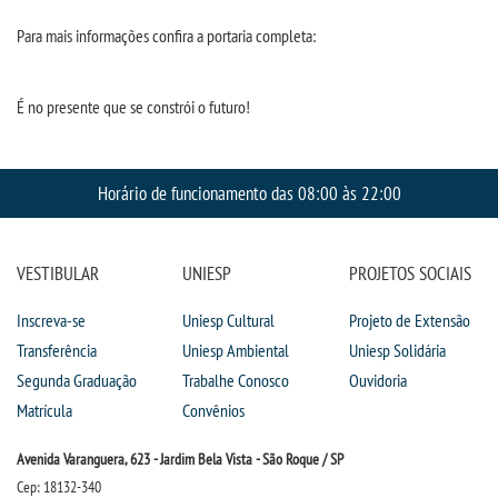
Para mais informações confira a portaria completa:
SEGUNDA GRADUAÇÃO
É no presente que se constrói o futuro!
MATRÍCULA
EDITAL
Horário de funcionamento das 08:00 às 22:00
PUBLICAÇÕES
VESTIBULAR
UNIESP
PROJETOS SOCIAIS
DESTAQUES
Inscreva-se
Uniesp Cultural
Projeto de Extensão
Transferência
Uniesp Ambiental
Uniesp Solidária
UNIESP NEWS
Segunda Graduação
Trabalhe Conosco
Ouvidoria
Matrícula
Convênios
BLOG CONEXÃO UNIESP
Avenida Varanguera, 623 - Jardim Bela Vista - São Roque / SP
Cep: 18132-340
LOGIN