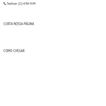
Telefone: (11) 4784-9199
WEBMAIL
CURTA NOSSA PÁGINA
PORTAL DE ALUNOS
PORTAL DE PROFESSORES/ACADÊMICO
COMO CHEGAR
UNIESP
CONTATO
IMPRENSA
TRABALHE CONOSCO
OUVIDORIA