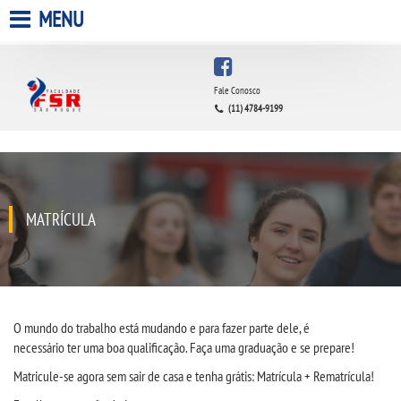
MENU
HOME
Fale Conosco
(11) 4784-9199
A FACULDADE
A UNIESP S.A.
QUEM SOMOS
MATRÍCULA
INFRAESTRUTURA
BIBLIOTECA
O mundo do trabalho está mudando e para fazer parte dele, é
necessário
ter
uma boa qualificação
.
Faça
uma
graduação
e se prepare!
CPA
Matricule-se agora sem sair de casa e tenha grátis:
M
atrícula +
R
ematr
í
cula!