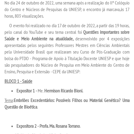
No dia 24 de outubro de 2022, uma semana após a realização do IIº Colóquio
do Centro e Núcleos de Pesquisas da UNIESP, o encontro já marcava,às 17
horas, 803 visualizações.
SEGUNDA GRADUAÇÃO
O evento foi realizado no dia 17 de outubro de 2022, a partir das 19 horas,
pelo canal do YouTube e seu tema central foi
Questões importantes sobre
MATRÍCULA
Saúde e Meio Ambiente na atualidade,
desenvolvido por 4 exposições
apresentadas pelos seguintes Professores Mestres em Ciências Ambientais
EDITAL
pela Universidade Brasil que realizaram seu Curso de Pós-Graduação com
bolsa do PTDO - Programa de Apoio à Titulação Docente UNIESP e que hoje
são pesquisadores do Núcleo de Pesquisa em Meio Ambiente do Centro de
PUBLICAÇÕES
Ensino, Pesquisa e Extensão - CEPE da UNIESP:
BLOCO 1 - Saúde
DESTAQUES
Expositor 1 -
Me.
Hermison Ricardo Bioni.
UNIESP NEWS
Tema
:
Embriões Excedentários: Possíveis Filhos ou Material Genético? Uma
Questão de Bioética
.
BLOG CONEXÃO UNIESP
Expositora 2 - Profa. Ma. Rosana Torrano
.
LOGIN