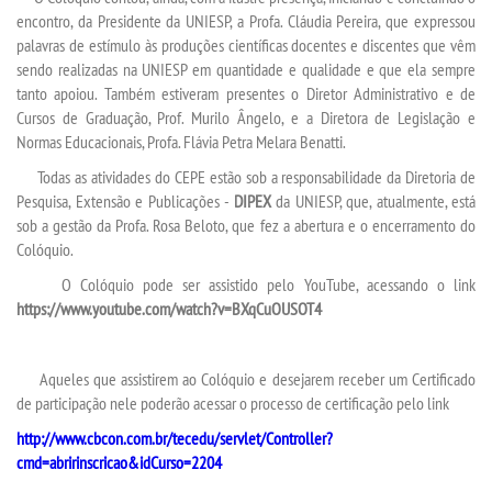
encontro, da Presidente da UNIESP, a Profa. Cláudia Pereira, que expressou
palavras de estímulo às produções científicas docentes e discentes que vêm
sendo realizadas na UNIESP em quantidade e qualidade e que ela sempre
tanto apoiou. Também estiveram presentes o Diretor Administrativo e de
Cursos de Graduação, Prof. Murilo Ângelo, e a Diretora de Legislação e
Normas Educacionais, Profa. Flávia Petra Melara Benatti.
Todas as atividades do CEPE estão sob a responsabilidade da Diretoria de
Pesquisa, Extensão e Publicações -
DIPEX
da UNIESP, que, atualmente, está
sob a gestão da Profa. Rosa Beloto, que fez a abertura e o encerramento do
Colóquio.
O Colóquio pode ser assistido pelo YouTube, acessando o link
https://www.youtube.com/watch?v=BXqCuOUSOT4
Aqueles que assistirem ao Colóquio e desejarem receber um Certificado
de participação nele poderão acessar o processo de certificação pelo link
http://www.cbcon.com.br/tecedu/servlet/Controller?
cmd=abririnscricao&idCurso=2204