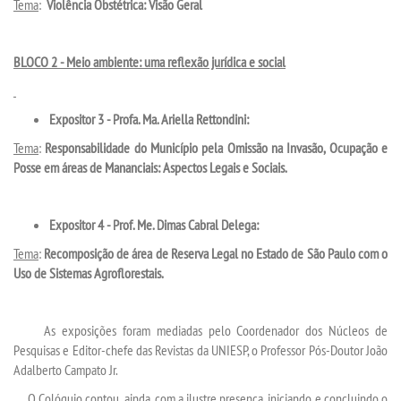
Tema
:
Violência Obstétrica: Visão Geral
WEBMAIL
BLOCO 2 - Meio ambiente: uma reflexão jurídica e social
PORTAL DE ALUNOS
Expositor 3 - Profa. Ma. Ariella Rettondini:
PORTAL DE PROFESSORES/ACADÊMICO
Tema
:
Responsabilidade do Município pela Omissão na Invasão, Ocupação e
Posse em áreas de Mananciais: Aspectos Legais e Sociais
.
UNIESP
Expositor 4 - Prof. Me. Dimas Cabral Delega:
CONTATO
Tema
:
Recomposição de área de Reserva Legal no Estado de São Paulo com o
Uso de Sistemas Agroflorestais
.
IMPRENSA
As exposições foram mediadas pelo Coordenador dos Núcleos de
TRABALHE CONOSCO
Pesquisas e Editor-chefe das Revistas da UNIESP, o Professor Pós-Doutor João
Adalberto Campato Jr.
OUVIDORIA
O Colóquio contou, ainda, com a ilustre presença, iniciando e concluindo o