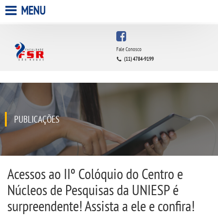
MENU
HOME
Fale Conosco
(11) 4784-9199
A FACULDADE
A UNIESP S.A.
QUEM SOMOS
PUBLICAÇÕES
INFRAESTRUTURA
BIBLIOTECA
Acessos ao IIº Colóquio do Centro e
Núcleos de Pesquisas da UNIESP é
CPA
surpreendente! Assista a ele e confira!