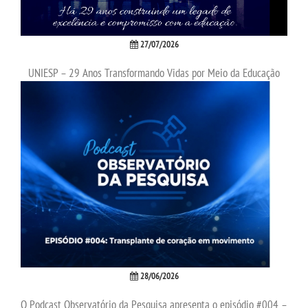
SEGUNDA GRADUAÇÃO
27/07/2026
UNIESP – 29 Anos Transformando Vidas por Meio da Educação
MATRÍCULA
EDITAL
PUBLICAÇÕES
DESTAQUES
UNIESP NEWS
BLOG CONEXÃO UNIESP
28/06/2026
LOGIN
O Podcast Observatório da Pesquisa apresenta o episódio #004 –