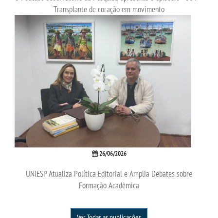
Transplante de coração em movimento
WEBMAIL
PORTAL DE ALUNOS
PORTAL DE PROFESSORES/ACADÊMICO
UNIESP
CONTATO
26/06/2026
IMPRENSA
UNIESP Atualiza Política Editorial e Amplia Debates sobre
Formação Acadêmica
TRABALHE CONOSCO
OUVIDORIA
Ver Todas as publicações