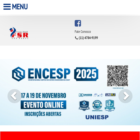
MENU
HOME
Fale Conosco
(11) 4784-9199
A FACULDADE
Previous
Next
A UNIESP S.A.
QUEM SOMOS
INFRAESTRUTURA
BIBLIOTECA
CPA