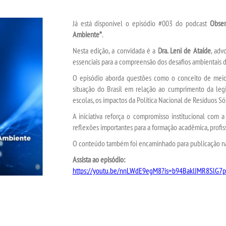
Já está disponível o episódio #003 do podcast
Obser
Ambiente”
.
Nesta edição, a convidada é a
Dra. Leni de Ataíde
, adv
essenciais para a compreensão dos desafios ambientais d
O episódio aborda questões como o conceito de meio 
situação do Brasil em relação ao cumprimento da legi
escolas, os impactos da Política Nacional de Resíduos Só
A iniciativa reforça o compromisso institucional co
reflexões importantes para a formação acadêmica, profiss
O conteúdo também foi encaminhado para publicação n
Assista ao episódio:
https://youtu.be/nnLWdE9egM8?is=b94BakIJMR8SlG7p