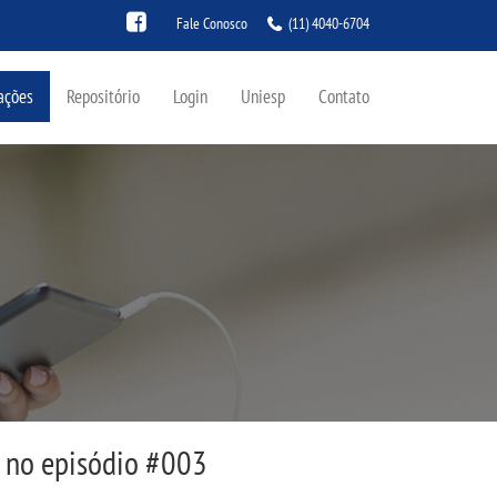
Fale Conosco
(11) 4040-6704
ações
Repositório
Login
Uniesp
Contato
e no episódio #003