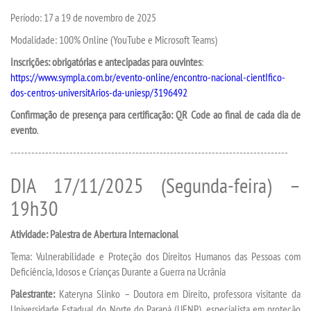
INSCREVA-SE
Período: 17 a 19 de novembro de 2025
Modalidade: 100% Online (YouTube e Microsoft Teams)
TRANSFERÊNCIA
Inscrições: obrigatórias e antecipadas para ouvintes
:
https://www.sympla.com.br/evento-online/encontro-nacional-cientIfico-
SEGUNDA GRADUAÇÃO
dos-centros-universitArios-da-uniesp/3196492
Confirmação de presença para certificação: QR Code ao final de cada dia de
MATRÍCULA
evento
.
--------------------------------------------------------------------------------
EDITAL
DIA 17/11/2025 (Segunda-feira) –
PUBLICAÇÕES
19h30
Atividade: Palestra de Abertura Internacional
DESTAQUES
Tema: Vulnerabilidade e Proteção dos Direitos Humanos das Pessoas com
Deficiência, Idosos e Crianças Durante a Guerra na Ucrânia
UNIESP NEWS
Palestrante:
Kateryna Slinko – Doutora em Direito, professora visitante da
Universidade Estadual do Norte do Paraná (UENP), especialista em proteção