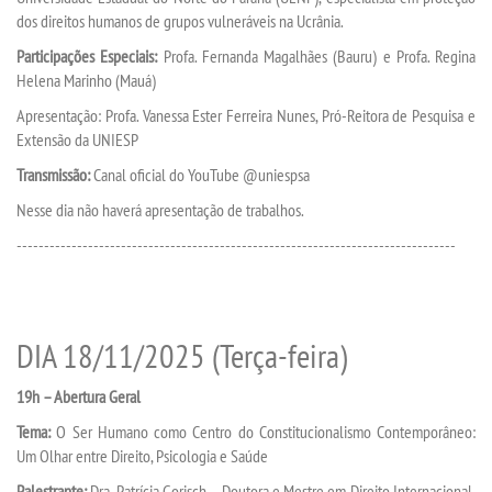
REPOSITÓRIO
dos direitos humanos de grupos vulneráveis na Ucrânia.
Participações Especiais:
Profa. Fernanda Magalhães (Bauru) e Profa. Regina
MANUAIS
Helena Marinho (Mauá)
Apresentação: Profa. Vanessa Ester Ferreira Nunes, Pró-Reitora de Pesquisa e
REGIMENTOS
Extensão da UNIESP
Transmissão:
Canal oficial do YouTube @uniespsa
DISCENTES
Nesse dia não haverá apresentação de trabalhos.
--------------------------------------------------------------------------------
LOGIN
WEBMAIL
DIA 18/11/2025 (Terça-feira)
PORTAL DE ALUNOS
19h – Abertura Geral
PORTAL DE PROFESSORES/ACADÊMICO
Tema:
O Ser Humano como Centro do Constitucionalismo Contemporâneo:
Um Olhar entre Direito, Psicologia e Saúde
UNIESP
Palestrante:
Dra. Patrícia Gorisch – Doutora e Mestre em Direito Internacional,