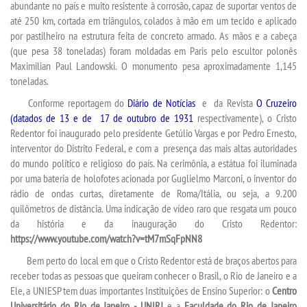
abundante no país e muito resistente à corrosão, capaz de suportar ventos de
até 250 km, cortada em triângulos, colados à mão em um tecido e aplicado
UNIESP
por pastilheiro na estrutura feita de concreto armado. As mãos e a cabeça
(que pesa 38 toneladas) foram moldadas em Paris pelo escultor polonês
Maximilian Paul Landowski. O monumento pesa aproximadamente 1,145
CONTATO
toneladas.
Conforme reportagem do
Diário de Notícias
e da
Revista
O Cruzeiro
IMPRENSA
(datados de 13 e
de 17 de outubro de 1931
respectivamente), o Cristo
Redentor foi inaugurado pelo presidente Getúlio Vargas e por Pedro Ernesto,
TRABALHE CONOSCO
interventor do Distrito Federal, e com a presença das mais altas autoridades
do mundo político e religioso do país. Na cerimônia, a estátua foi iluminada
por uma bateria de holofotes acionada por Guglielmo Marconi, o inventor do
OUVIDORIA
rádio de ondas curtas, diretamente de Roma/Itália, ou seja, a 9.200
quilômetros de distância. Uma indicação de vídeo raro que resgata um pouco
da história e da inauguração do Cristo Redentor:
https://www.youtube.com/watch?v=tM7mSqFpNN8
Bem perto do local em que o Cristo Redentor está de braços abertos para
receber todas as pessoas que queiram conhecer o Brasil, o Rio de Janeiro e a
Ele, a UNIESP tem duas importantes Instituições de Ensino Superior: o
Centro
Universitário do Rio de Janeiro - UNIRJ
e a
Faculdade do Rio de Janeiro