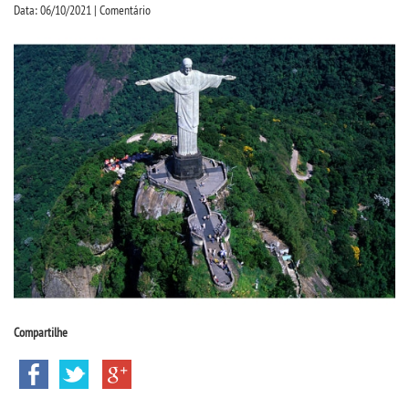
CPSA
Data: 06/10/2021 | Comentário
PROUNI
CURSOS
BACHARELADOS
LICENCIATURAS
TECNOLÓGICOS
VESTIBULAR
Compartilhe
INSCREVA-SE
TRANSFERÊNCIA