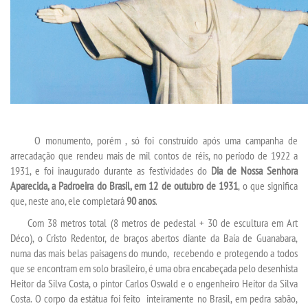
CERTIFICADOS
PORTARIAS
RESOLUÇÕES CONSU
O monumento, porém , só foi construído após uma campanha de
TCC
arrecadação que rendeu mais de mil contos de réis, no período de 1922 a
1931, e foi inaugurado durante as festividades do
Dia de Nossa Senhora
LOGIN
Aparecida, a Padroeira do Brasil, em 12 de outubro de 1931
, o que significa
que, neste ano, ele completará
90 anos
.
WEBMAIL
Com 38 metros total (8 metros de pedestal + 30 de escultura em Art
Déco), o Cristo Redentor, de braços abertos diante da Baía de Guanabara,
numa das mais belas paisagens do mundo, recebendo e protegendo a todos
PORTAL DE ALUNOS
que se encontram em solo brasileiro, é uma obra encabeçada pelo desenhista
Heitor da Silva Costa, o pintor Carlos Oswald e o engenheiro Heitor da Silva
PORTAL DE PROFESSORES/ACADÊMICO
Costa. O corpo da estátua foi feito inteiramente no Brasil, em pedra sabão,