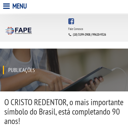
MENU
HOME
Fale Conosco
(18) 3199-2908 / 99620-9326
A FACULDADE
A UNIESP S.A.
QUEM SOMOS
PUBLICAÇÕES
INFRAESTRUTURA
BIBLIOTECA
O CRISTO REDENTOR, o mais importante
símbolo do Brasil, está completando 90
CPA
anos!