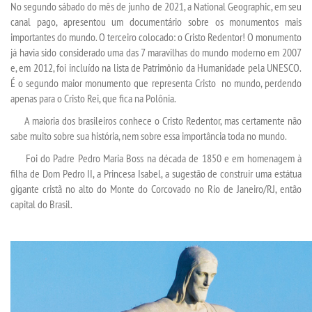
No segundo sábado do mês de junho de 2021, a National Geographic, em seu
canal pago, apresentou um documentário sobre os monumentos mais
importantes do mundo. O terceiro colocado: o Cristo Redentor! O monumento
SEGUNDA GRADUAÇÃO
já havia sido considerado uma das 7 maravilhas do mundo moderno em 2007
e, em 2012, foi incluído na lista de Patrimônio da Humanidade pela UNESCO.
MATRÍCULA
É o segundo maior monumento que representa Cristo no mundo, perdendo
apenas para o Cristo Rei, que fica na Polônia.
EDITAL
A maioria dos brasileiros conhece o Cristo Redentor, mas certamente não
sabe muito sobre sua história, nem sobre essa importância toda no mundo.
EDITAL - ADENDO 1
Foi do Padre Pedro Maria Boss na década de 1850 e em homenagem à
filha de Dom Pedro II, a Princesa Isabel, a sugestão de construir uma estátua
gigante cristã no alto do Monte do Corcovado no Rio de Janeiro/RJ, então
PUBLICAÇÕES
capital do Brasil.
DESTAQUES
UNIESP NEWS
REPOSITÓRIO