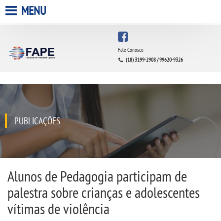
MENU
HOME
Fale Conosco
(18) 3199-2908 / 99620-9326
A FACULDADE
A UNIESP S.A.
QUEM SOMOS
PUBLICAÇÕES
INFRAESTRUTURA
BIBLIOTECA
Alunos de Pedagogia participam de
palestra sobre crianças e adolescentes
CPA
vítimas de violência