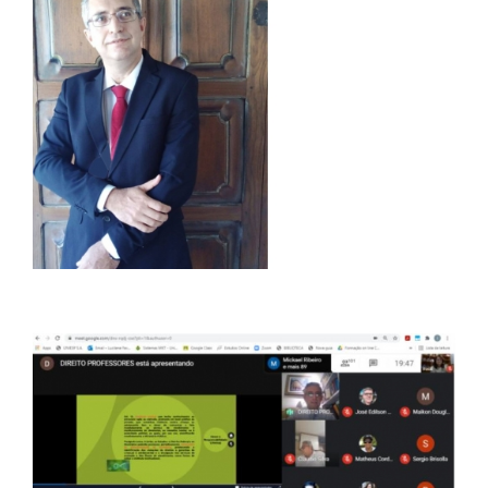
CERTIFICADOS
PORTARIAS
RESOLUÇÕES CONSU
TCC
LOGIN
WEBMAIL
PORTAL DE ALUNOS
PORTAL DE PROFESSORES/ACADÊMICO