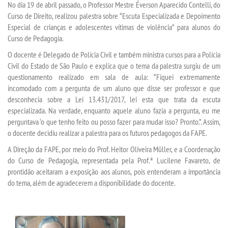
No dia 19 de abril passado, o Professor Mestre Éverson Aparecido Contelli, do
Curso de Direito, realizou palestra sobre “Escuta Especializada e Depoimento
Especial de crianças e adolescentes vítimas de violência” para alunos do
SEGUNDA GRADUAÇÃO
Curso de Pedagogia.
O docente é Delegado de Polícia Civil e também ministra cursos para a Polícia
MATRÍCULA
Civil do Estado de São Paulo e explica que o tema da palestra surgiu de um
questionamento realizado em sala de aula: “Fiquei extremamente
EDITAL
incomodado com a pergunta de um aluno que disse ser professor e que
desconhecia sobre a Lei 13.431/2017, lei esta que trata da escuta
EDITAL - ADENDO 1
especializada. Na verdade, enquanto aquele aluno fazia a pergunta, eu me
perguntava ‘o que tenho feito ou posso fazer para mudar isso? Pronto.”. Assim,
o docente decidiu realizar a palestra para os futuros pedagogos da FAPE.
PUBLICAÇÕES
A Direção da FAPE, por meio do Prof. Heitor Oliveira Müller, e a Coordenação
do Curso de Pedagogia, representada pela Prof.ª Lucilene Favareto, de
DESTAQUES
prontidão aceitaram a exposição aos alunos, pois entenderam a importância
do tema, além de agradecerem a disponibilidade do docente.
UNIESP NEWS
REPOSITÓRIO