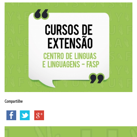
CPSA
PROUNI
CURSOS
BACHARELADOS
LICENCIATURAS
TECNOLÓGICOS
Compartilhe
VESTIBULAR
INSCREVA-SE
TRANSFERÊNCIA