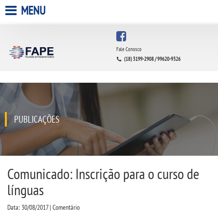
MENU
HOME
Fale Conosco
(18) 3199-2908 / 99620-9326
A FACULDADE
A UNIESP S.A.
QUEM SOMOS
PUBLICAÇÕES
INFRAESTRUTURA
BIBLIOTECA
Comunicado: Inscrição para o curso de
línguas
CPA
Data: 30/08/2017 | Comentário