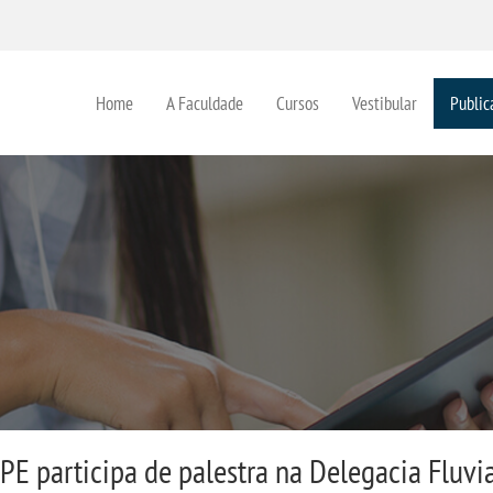
Home
A Faculdade
Cursos
Vestibular
Public
PE participa de palestra na Delegacia Fluvia