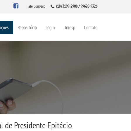
Fale Conosco
(18) 3199-2908 / 99620-9326
ações
Repositório
Login
Uniesp
Contato
l de Presidente Epitácio